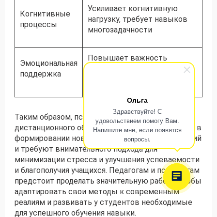
Усиливает когнитивную
Когнитивные
нагрузку, требует навыков
процессы
многозадачности
Повышает важность
Эмоциональная
создания поддерживающей
поддержка
учебной среды
Ольга
Здравствуйте! С
Таким образом, психологические аспекты
удовольствием помогу Вам.
дистанционного обучения играют большую роль в
Напишите мне, если появятся
формировании новых образовательных стратегий
вопросы.
и требуют внимательного подхода для
минимизации стресса и улучшения успеваемости
и благополучия учащихся. Педагогам и психологам
предстоит проделать значительную работу, чтобы
адаптировать свои методы к современным
реалиям и развивать у студентов необходимые
для успешного обучения навыки.