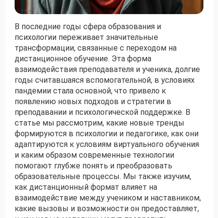
Получить консультацию
В последние годы сфера образования и
психологии переживает значительные
Приложите документы
трансформации, связанные с переходом на
Даю согласие на
дистанционное обучение. Эта форма
обработку персональных
и
данных
e-mail рассылку
взаимодействия преподавателя и ученика, долгие
годы считавшаяся вспомогательной, в условиях
Приложите документы
Получить консультацию
пандемии стала основной, что привело к
появлению новых подходов и стратегии в
преподавании и психологической поддержке. В
Даю согласие на
обработку персональных
статье мы рассмотрим, какие новые тренды
Получить консультацию
и
данных
e-mail рассылку
формируются в психологии и педагогике, как они
адаптируются к условиям виртуального обучения
и каким образом современные технологии
Даю согласие на
обработку персональных
помогают глубже понять и преобразовать
и
данных
e-mail рассылку
образовательные процессы. Мы также изучим,
как дистанционный формат влияет на
взаимодействие между учеником и наставником,
какие вызовы и возможности он предоставляет,