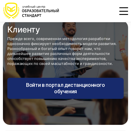
Клиенту
Проконсультируем по НМО с
Подать заявку на обучение
Откликнуться на резюме
Прежде всего, современная методология разработки
начислением баллов 14 ЗЕТ
однозначно фиксирует необходимость модели развития.
Оставьте свои данные, наши специалисты
Оставьте свои данные, наши специалисты
Разнообразный и богатый опыт говорит нам, что
свяжутся с Вами
свяжутся с Вами
дальнейшее развитие различных форм деятельности
Оставьте свои данные, наши специалисты
способствует повышению качества экспериментов,
проконсультируют Вас
поражающих по своей масштабности и грандиозности.
Войти в портал дистанционного
обучения