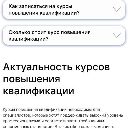
специальное или высшее образование.
Как записаться на курсы
повышения квалификации?
Записаться на курсы можно через сайт, заполнив
форму заявки, либо позвонив по телефону +7
(495) 212 12 34.
Сколько стоит курс повышения
квалификации?
Стоимость курсов зависит от направления и
количества учебных часов. Точную цену можно
уточнить на сайте или у консультанта.
Актуальность курсов
повышения
квалификации
Курсы повышения квалификации необходимы для
специалистов, которые хотят поддерживать высокий уровень
профессионализма и соответствовать требованиям
современных стандартов. В таких сферах, как медицина,