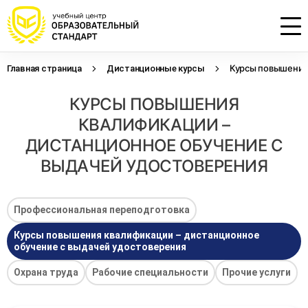
Курсы повышения 
Главная страница
Дистанционные курсы
Проконсультируем по НМО с
Подать заявку на обучение
Откликнуться на резюме
КУРСЫ ПОВЫШЕНИЯ
начислением баллов 14 ЗЕТ
Оставьте свои данные, наши специалисты
Оставьте свои данные, наши специалисты
свяжутся с Вами
свяжутся с Вами
КВАЛИФИКАЦИИ –
Оставьте свои данные, наши специалисты
проконсультируют Вас
ДИСТАНЦИОННОЕ ОБУЧЕНИЕ С
ВЫДАЧЕЙ УДОСТОВЕРЕНИЯ
Профессиональная переподготовка
Курсы повышения квалификации – дистанционное
обучение с выдачей удостоверения
Охрана труда
Рабочие специальности
Прочие услуги