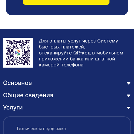
Для оплаты услуг через Систему
быстрых платежей,
отсканируйте QR-код в мобильном
приложении банка или штатной
камерой телефона
Основное
Общие сведения
Курсы
Лицензия
Услуги
Основные сведения
Обучающимся
Структура и органы управления образовательной
Профессиональная переподготовка
организацией
ЦЗН
Техническая поддержка:
Курсы повышения квалификации – дистанционное