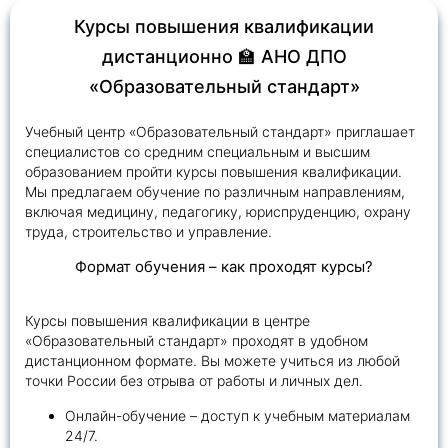
Курсы повышения квалификации
Получить консультацию
дистанционно 🏫 АНО ДПО
«Образовательный стандарт»
Приложите документы
Даю согласие на
обработку персональных
Учебный центр «Образовательный стандарт» приглашает
и
данных
e-mail рассылку
специалистов со средним специальным и высшим
Приложите документы
образованием пройти курсы повышения квалификации.
Получить консультацию
Мы предлагаем обучение по различным направлениям,
включая медицину, педагогику, юриспруденцию, охрану
труда, строительство и управление.
Даю согласие на
обработку персональных
Получить консультацию
и
данных
e-mail рассылку
Формат обучения – как проходят курсы?
Даю согласие на
Курсы повышения квалификации в центре
обработку персональных
и
«Образовательный стандарт» проходят в удобном
данных
e-mail рассылку
дистанционном формате. Вы можете учиться из любой
точки России без отрыва от работы и личных дел.
Онлайн-обучение – доступ к учебным материалам
24/7.