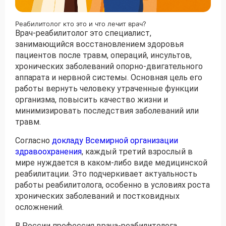
Реабилитолог кто это и что лечит врач?
Получить консультацию
Врач-реабилитолог это специалист,
занимающийся восстановлением здоровья
Приложите документы
пациентов после травм, операций, инсультов,
Даю согласие на
обработку персональных
хронических заболеваний опорно-двигательного
и
данных
e-mail рассылку
аппарата и нервной системы. Основная цель его
Приложите документы
работы вернуть человеку утраченные функции
Получить консультацию
организма, повысить качество жизни и
минимизировать последствия заболеваний или
травм.
Даю согласие на
обработку персональных
Получить консультацию
и
данных
e-mail рассылку
Согласно
докладу Всемирной организации
здравоохранения
, каждый третий взрослый в
Даю согласие на
обработку персональных
мире нуждается в каком-либо виде медицинской
и
данных
e-mail рассылку
реабилитации. Это подчеркивает актуальность
работы реабилитолога, особенно в условиях роста
хронических заболеваний и постковидных
осложнений.
В России профессия врача-реабилитолога