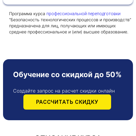
Программа курса
профессиональной переподготовки
Получить консультацию
"Безопасность технологических процессов и производств"
предназначена для лиц, получающих или имеющих
Приложите документы
среднее профессиональное и (или) высшее образование.
Даю согласие на
обработку персональных
и
данных
e-mail рассылку
Приложите документы
Получить консультацию
Обучение со скидкой до 50%
Даю согласие на
обработку персональных
Получить консультацию
и
данных
e-mail рассылку
Создайте запрос на расчет скидки онлайн
Даю согласие на
обработку персональных
РАССЧИТАТЬ СКИДКУ
и
данных
e-mail рассылку