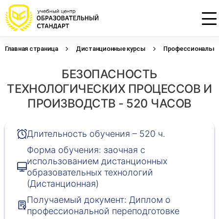
Главная страница
Дистанционные курсы
Профессиональна
Проконсультируем по НМО с
Подать заявку на обучение
Откликнуться на резюме
БЕЗОПАСНОСТЬ
начислением баллов 14 ЗЕТ
Оставьте свои данные, наши специалисты
Оставьте свои данные, наши специалисты
свяжутся с Вами
свяжутся с Вами
ТЕХНОЛОГИЧЕСКИХ ПРОЦЕССОВ И
Оставьте свои данные, наши специалисты
проконсультируют Вас
ПРОИЗВОДСТВ - 520 ЧАСОВ
Длительность обучения – 520 ч.
Форма обучения: заочная с
использованием дистанционных
образовательных технологий
(Дистанционная)
Получаемый документ: Диплом о
профессиональной переподготовке