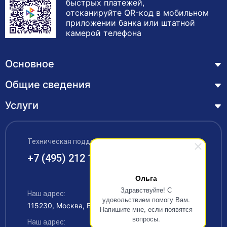
быстрых платежей,
отсканируйте QR-код в мобильном
приложении банка или штатной
камерой телефона
Основное
Общие сведения
Курсы
Лицензия
Услуги
Основные сведения
Обучающимся
Структура и органы управления образовательной
Профессиональная переподготовка
организацией
ЦЗН
Техническая поддержка:
Курсы повышения квалификации – дистанционное
Документы
обучение с выдачей удостоверения
+7 (495) 212 12 34
Акции
Образование
Охрана труда
Наши выпускники
Ольга
Руководство и педагогический состав
Здравствуйте! С
Рабочие специальности
Наш адрес:
Контакты
удовольствием помогу Вам.
115230, Москва, Варшавское шоссе 42
Материально-техническое обеспечение
Напишите мне, если появятся
Аккредитация
вопросы.
Наш адрес:
Платные образовательные услуги