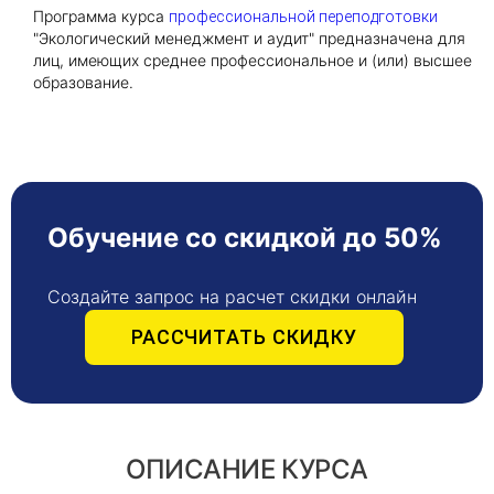
Программа курса
профессиональной переподготовки
"Экологический менеджмент и аудит" предназначена для
Получить консультацию
лиц, имеющих среднее профессиональное и (или) высшее
образование.
Приложите документы
Даю согласие на
обработку персональных
и
данных
e-mail рассылку
Приложите документы
Получить консультацию
Обучение со скидкой до 50%
Даю согласие на
обработку персональных
Получить консультацию
и
данных
e-mail рассылку
Создайте запрос на расчет скидки онлайн
РАССЧИТАТЬ СКИДКУ
Даю согласие на
обработку персональных
и
данных
e-mail рассылку
ОПИСАНИЕ КУРСА