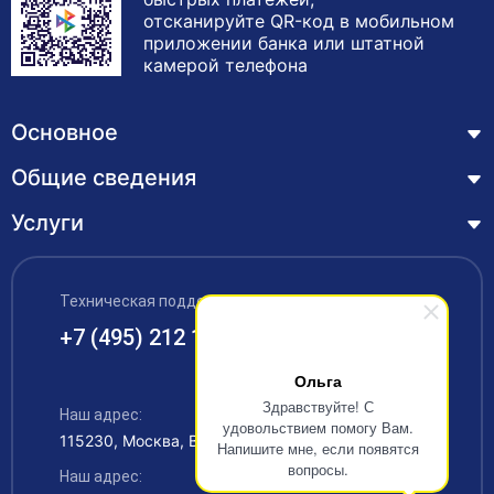
отсканируйте QR-код в мобильном
приложении банка или штатной
камерой телефона
Основное
Общие сведения
Курсы
Лицензия
Услуги
Основные сведения
Обучающимся
Структура и органы управления образовательной
Профессиональная переподготовка
организацией
ЦЗН
Техническая поддержка:
Курсы повышения квалификации – дистанционное
Документы
обучение с выдачей удостоверения
+7 (495) 212 12 34
Акции
Образование
Охрана труда
Наши выпускники
Ольга
Руководство и педагогический состав
Здравствуйте! С
Рабочие специальности
Наш адрес:
Контакты
удовольствием помогу Вам.
115230, Москва, Варшавское шоссе 42
Материально-техническое обеспечение
Напишите мне, если появятся
Аккредитация
вопросы.
Наш адрес:
Платные образовательные услуги