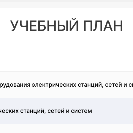
овка доступны лицам с высшим и средне-специальным о
программе профессиональной переподготовки по направ
ат прохождения учебного плана. Вам предлагается обуч
УЧЕБНЫЙ ПЛАН
ехнологий не уступает очному обучению – вы освоите 
ой аттестации. Получение диплома возможно только пр
овки по программе «Электрические станции, сети и сис
на условиях высокой профессиональной востребованнос
удования электрических станций, сетей и 
еских станций, сетей и систем