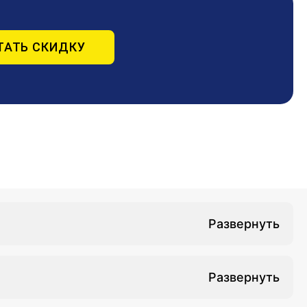
ТАТЬ СКИДКУ
ость специалистам овладеть навыками, знаниями,
 возможность после прохождения курсов занять
ьных проблем данной отрасли. Прохождение курса