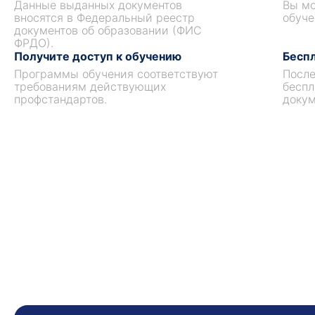
Данные выданных документов
Вы мо
вносятся в Федеральный реестр
обуче
документов об образовании (ФИС
ФРДО).
Получите доступ к обучению
Беспл
Программы обучения соответствуют
После
требованиям действующих
беспл
профстандартов.
докум