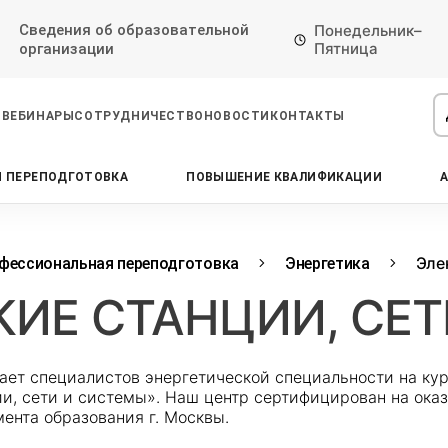
Сведения об образовательной
Понедельник–
Пятница
организации
ВЕБИНАРЫ
СОТРУДНИЧЕСТВО
НОВОСТИ
КОНТАКТЫ
 ПЕРЕПОДГОТОВКА
ПОВЫШЕНИЕ КВАЛИФИКАЦИИ
Проконсультируем по НМО с
Подать заявку на обучение
Откликнуться на резюме
начислением баллов 14 ЗЕТ
Оставьте свои данные, наши специалисты
Оставьте свои данные, наши специалисты
свяжутся с Вами
свяжутся с Вами
Оставьте свои данные, наши специалисты
Эле
фессиональная переподготовка
Энергетика
проконсультируют Вас
ИЕ СТАНЦИИ, СЕ
ает специалистов энергетической специальности на кур
, сети и системы». Наш центр сертифицирован на оказ
ента образования г. Москвы.