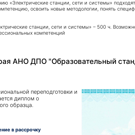
ию «Электрические станции, сети и системы» подходят д
омпетенцию, освоить новые методологии, понять специ
ктрические станции, сети и системы» – 500 ч. Возмож
фессиональных компетенций
Получить консультацию
Приложите документы
Даю согласие на
обработку персональных
ая АНО ДПО "Образовательный стан
и
данных
e-mail рассылку
Приложите документы
Получить консультацию
иональной переподготовки и
Даю согласие на
обработку персональных
Получить консультацию
ается диплом о
и
данных
e-mail рассылку
ого образца.
Даю согласие на
обработку персональных
и
данных
e-mail рассылку
ние в рассрочку