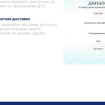
жете оформить рассрочку на
ние по программам ДПО.
атная доставка
 окончания обучения доступна
атная отправка пакета
ентов по вашему адресу.