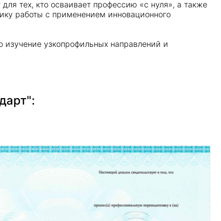
ля тех, кто осваивает профессию «с нуля», а также
фику работы с применением инновационного
но изучение узкопрофильных направлений и
дарт":