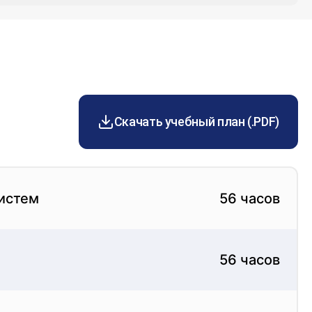
бразованием. Чтобы оказаться в числе
лению «Электрические станции, сети и системы»,
ение в дистанционном формате. Обучение с
полный перечень дисциплин. Дистанционное
и успешной сдаче экзаменационных и зачетных
темы» - это выгодная инвестиция, которая
ти!
Скачать учебный план (.PDF)
систем
56 часов
56 часов