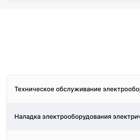
Курсы повышения квалификации и профпереподгот
слушателей, нужно подать заявку на обучение по 
заключить договор, внести оплату и выбрать форм
использованием дистанционных образовательных т
обучение также предполагает прохождение итогов
работ. Получите диплом о прохождении переподгот
позволит вам компетентно выполнять свою работу 
Техническое обслуживание электрообор
Наладка электрооборудования электрич