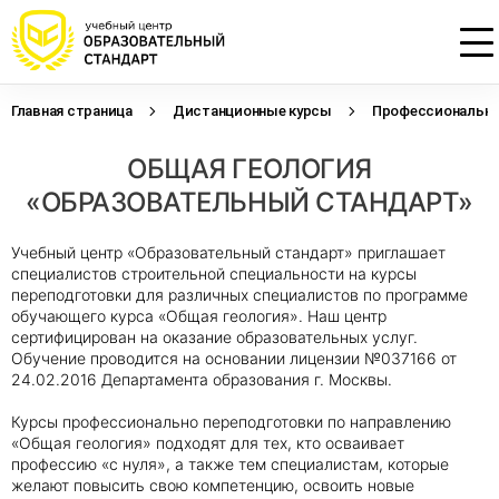
Главная страница
Дистанционные курсы
Профессиональна
Проконсультируем по НМО с
Подать заявку на обучение
Откликнуться на резюме
ОБЩАЯ ГЕОЛОГИЯ
начислением баллов 14 ЗЕТ
Оставьте свои данные, наши специалисты
Оставьте свои данные, наши специалисты
свяжутся с Вами
свяжутся с Вами
«ОБРАЗОВАТЕЛЬНЫЙ СТАНДАРТ»
Оставьте свои данные, наши специалисты
проконсультируют Вас
Учебный центр «Образовательный стандарт» приглашает
специалистов строительной специальности на курсы
переподготовки для различных специалистов по программе
обучающего курса «Общая геология». Наш центр
сертифицирован на оказание образовательных услуг.
Обучение проводится на основании лицензии №037166 от
24.02.2016 Департамента образования г. Москвы.
Курсы профессионально переподготовки по направлению
«Общая геология» подходят для тех, кто осваивает
профессию «с нуля», а также тем специалистам, которые
желают повысить свою компетенцию, освоить новые