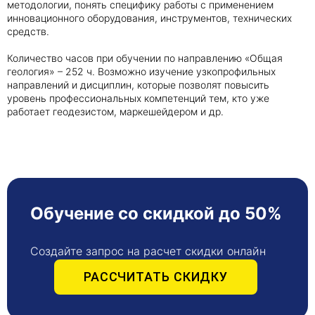
методологии, понять специфику работы с применением
инновационного оборудования, инструментов, технических
средств.
Получить консультацию
Количество часов при обучении по направлению «Общая
Приложите документы
геология» – 252 ч. Возможно изучение узкопрофильных
Даю согласие на
обработку персональных
направлений и дисциплин, которые позволят повысить
и
уровень профессиональных компетенций тем, кто уже
данных
e-mail рассылку
работает геодезистом, маркешейдером и др.
Приложите документы
Получить консультацию
Даю согласие на
обработку персональных
Получить консультацию
и
данных
e-mail рассылку
Обучение со скидкой до 50%
Даю согласие на
обработку персональных
и
данных
e-mail рассылку
Создайте запрос на расчет скидки онлайн
РАССЧИТАТЬ СКИДКУ