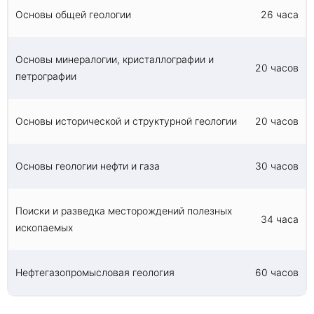
обучение в дистанционном формате. Обучение с
трудоустройстве на предприятие с усиленным
значении для народно-хозяйственного
использованием дистанционных
Основы общей геологии
26 часа
HR-контролем.
комплекса нашей страны.
образовательных технологий не уступает очному
обучению – вы освоите полный перечень
дисциплин. Дистанционное обучение также
Основы минералогии, кристаллографии и
20 часов
предполагает прохождение итоговой
петрографии
аттестации. Получение диплома возможно
только при успешной сдаче экзаменационных и
зачетных работ.
Основы исторической и структурной геологии
20 часов
Получите диплом о прохождении
переподготовки по программе «Общая геология»
Основы геологии нефти и газа
- это выгодная инвестиция, которая позволит
30 часов
вам компетентно выполнять свою работу на
условиях высокой профессиональной
востребованности!
Поиски и разведка месторождений полезных
34 часа
ископаемых
Нефтегазопромысловая геология
60 часов