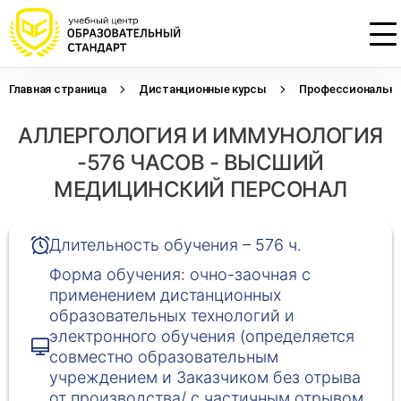
Главная страница
Дистанционные курсы
Профессиональна
Проконсультируем по НМО с
Подать заявку на обучение
Откликнуться на резюме
АЛЛЕРГОЛОГИЯ И ИММУНОЛОГИЯ
начислением баллов 14 ЗЕТ
Оставьте свои данные, наши специалисты
Оставьте свои данные, наши специалисты
свяжутся с Вами
свяжутся с Вами
-576 ЧАСОВ - ВЫСШИЙ
Оставьте свои данные, наши специалисты
проконсультируют Вас
МЕДИЦИНСКИЙ ПЕРСОНАЛ
Длительность обучения – 576 ч.
Форма обучения: очно-заочная с
применением дистанционных
образовательных технологий и
электронного обучения (определяется
совместно образовательным
учреждением и Заказчиком без отрыва
от производства/ с частичным отрывом