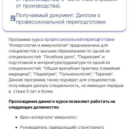
от производства).
Получаемый документ: Диплом о
Получить консультацию
профессиональной переподготовке
Приложите документы
Даю согласие на
обработку персональных
Программа курса
профессиональной переподготовки
и
данных
e-mail рассылку
"Аллергология и иммунология" предназначена для
Приложите документы
Получить консультацию
специалистов с высшим образованием по одной из
специальностей: "Лечебное дело", "Педиатрия" и
подготовкой в интернатуре/ординатуре по одной из
специальностей: "Общая врачебная практика (семейная
Даю согласие на
обработку персональных
Получить консультацию
медицина)", "Педиатрия", "Пульмонология", "Терапия".
и
данных
e-mail рассылку
Данная программа также подойдет для специалистов,
получивших данную специальность, но имеющих перерыв
в стаже 5 лет и более.
Даю согласие на
обработку персональных
и
данных
e-mail рассылку
Прохождение данного курса позволяет работать на
следующих должностях:
Врач-аллерголог-иммунолог;
Руководитель (заведующий) структурного