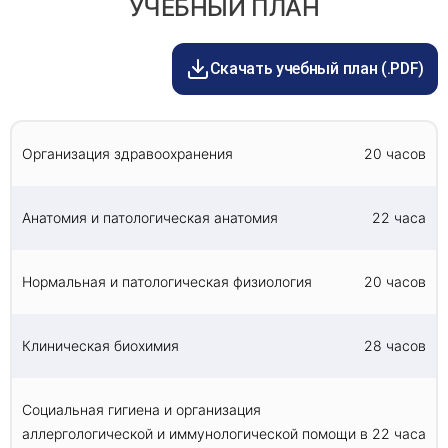
УЧЕБНЫЙ ПЛАН
Развитие навыков в освоении современных
ординатуре по одной из специальностей:
доставки — до 2 недель.
технологий и методик в области диагностики и
"Общая врачебная практика (семейная
терапии нарушений иммунной системы,
медицина)", "Педиатрия", "Пульмонология",
аутоиммунной патологии и аллергических
Скачать учебный план (.PDF)
"Терапия".
заболеваний.
Подготовку врача-специалиста к
самостоятельной профессиональной лечебно-
диагностической деятельности, способного
Организация здравоохранения
20 часов
проводить дифференциально-диагностический
поиск, предоставлять медицинскую помощь в
полном объеме, а также проводить
Анатомия и патологическая анатомия
22 часа
профилактические и реабилитационные
мероприятия для сохранения здоровья и жизни
пациентов во все возрастные периоды их
Нормальная и патологическая физиология
20 часов
жизни.
Клиническая биохимия
28 часов
Социальная гигиена и организация
аллергологической и иммунологической помощи в
22 часа