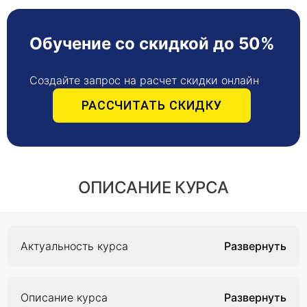
Обучение со скидкой до 50%
Создайте запрос на расчет скидки онлайн
РАССЧИТАТЬ СКИДКУ
ОПИСАНИЕ КУРСА
Актуальность курса
Актуальность курса обусловлена
необходимостью усовершенствования
Описание курса
профессиональных знаний и навыков врачей-