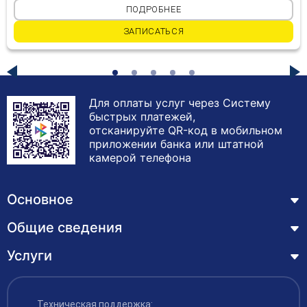
ПОДРОБНЕЕ
ЗАПИСАТЬСЯ
Для оплаты услуг через Систему
быстрых платежей,
отсканируйте QR-код в мобильном
приложении банка или штатной
камерой телефона
Основное
Общие сведения
Курсы
Лицензия
Услуги
Основные сведения
Обучающимся
Структура и органы управления образовательной
Профессиональная переподготовка
организацией
ЦЗН
Техническая поддержка: