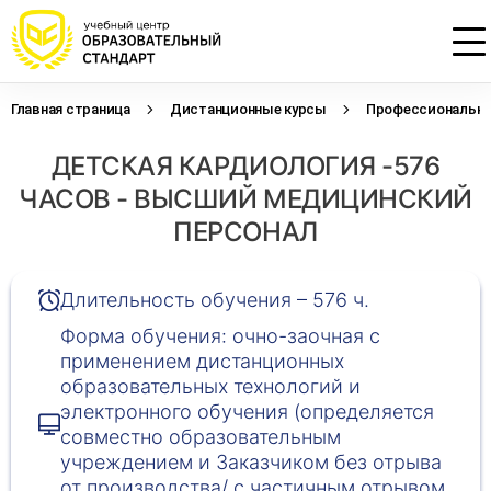
Главная страница
Дистанционные курсы
Профессиональна
Проконсультируем по НМО с
Подать заявку на обучение
Откликнуться на резюме
ДЕТСКАЯ КАРДИОЛОГИЯ -576
начислением баллов 14 ЗЕТ
Оставьте свои данные, наши специалисты
Оставьте свои данные, наши специалисты
свяжутся с Вами
свяжутся с Вами
ЧАСОВ - ВЫСШИЙ МЕДИЦИНСКИЙ
Оставьте свои данные, наши специалисты
проконсультируют Вас
ПЕРСОНАЛ
Длительность обучения – 576 ч.
Форма обучения: очно-заочная с
применением дистанционных
образовательных технологий и
электронного обучения (определяется
совместно образовательным
учреждением и Заказчиком без отрыва
от производства/ с частичным отрывом