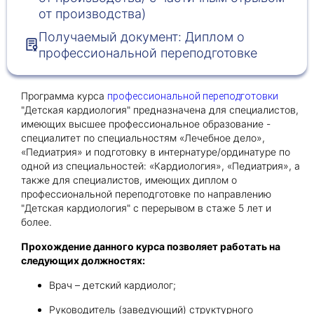
от производства)
Получаемый документ: Диплом о
Получить консультацию
профессиональной переподготовке
Приложите документы
Даю согласие на
обработку персональных
Программа курса
профессиональной переподготовки
и
данных
e-mail рассылку
"Детская кардиология" предназначена для специалистов,
Приложите документы
Получить консультацию
имеющих высшее профессиональное образование -
специалитет по специальностям «Лечебное дело»,
«Педиатрия» и подготовку в интернатуре/ординатуре по
одной из специальностей: «Кардиология», «Педиатрия», а
Даю согласие на
обработку персональных
Получить консультацию
также для специалистов, имеющих диплом о
и
данных
e-mail рассылку
профессиональной переподготовке по направлению
"Детская кардиология" с перерывом в стаже 5 лет и
более.
Даю согласие на
обработку персональных
и
данных
e-mail рассылку
Прохождение данного курса позволяет работать на
следующих должностях:
Врач – детский кардиолог;
Руководитель (заведующий) структурного