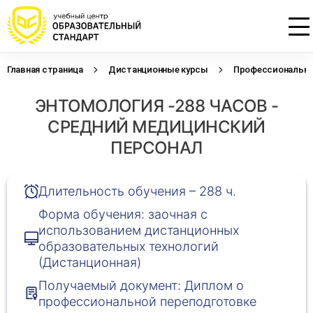
Главная страница
Дистанционные курсы
Профессиональна
Проконсультируем по НМО с
Подать заявку на обучение
Откликнуться на резюме
ЭНТОМОЛОГИЯ -288 ЧАСОВ -
начислением баллов 14 ЗЕТ
Оставьте свои данные, наши специалисты
Оставьте свои данные, наши специалисты
свяжутся с Вами
свяжутся с Вами
СРЕДНИЙ МЕДИЦИНСКИЙ
Оставьте свои данные, наши специалисты
проконсультируют Вас
ПЕРСОНАЛ
Длительность обучения – 288 ч.
Форма обучения: заочная с
использованием дистанционных
образовательных технологий
(Дистанционная)
Получаемый документ: Диплом о
профессиональной переподготовке