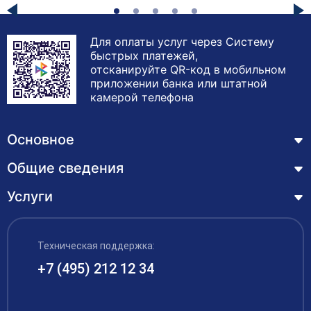
Для оплаты услуг через Систему
быстрых платежей,
отсканируйте QR-код в мобильном
приложении банка или штатной
камерой телефона
Основное
Общие сведения
Курсы
Лицензия
Услуги
Основные сведения
Обучающимся
Структура и органы управления образовательной
Профессиональная переподготовка
организацией
ЦЗН
Техническая поддержка:
Курсы повышения квалификации – дистанционное
Документы
обучение с выдачей удостоверения
+7 (495) 212 12 34
Акции
Образование
Охрана труда
Наши выпускники