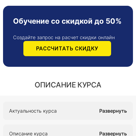
Обучение со скидкой до 50%
Создайте запрос на расчет скидки онлайн
РАССЧИТАТЬ СКИДКУ
ОПИСАНИЕ КУРСА
Актуальность курса
Актуальность курса заключается в
необходимости профессионального
Описание курса
совершенствования, получении новых знаний и