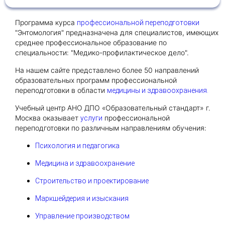
Программа курса
профессиональной переподготовки
Получить консультацию
"Энтомология" предназначена для специалистов, имеющих
среднее профессиональное образование по
Приложите документы
специальности: "Медико-профилактическое дело".
Даю согласие на
обработку персональных
и
На нашем сайте представлено более 50 направлений
данных
e-mail рассылку
образовательных программ профессиональной
Приложите документы
Получить консультацию
переподготовки в области
медицины и здравоохранения.
Учебный центр АНО ДПО «Образовательный стандарт» г.
Москва оказывает
профессиональной
услуги
Даю согласие на
обработку персональных
Получить консультацию
переподготовки по различным направлениям обучения:
и
данных
e-mail рассылку
Психология и педагогика
Даю согласие на
обработку персональных
Медицина и здравоохранение
и
данных
e-mail рассылку
Строительство и проектирование
Маркшейдерия и изыскания
Управление производством