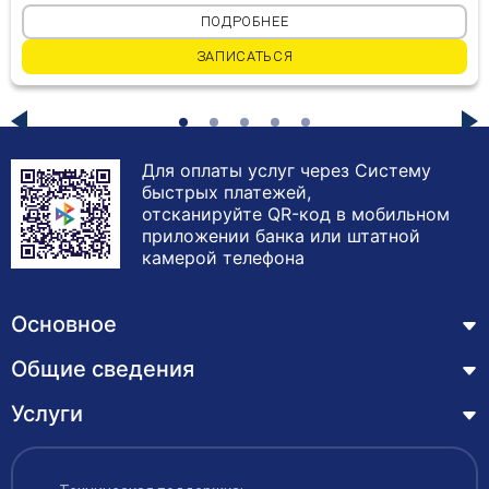
ПОДРОБНЕЕ
ЗАПИСАТЬСЯ
Для оплаты услуг через Систему
быстрых платежей,
отсканируйте QR-код в мобильном
приложении банка или штатной
камерой телефона
Основное
Общие сведения
Курсы
Лицензия
Услуги
Основные сведения
Обучающимся
Структура и органы управления образовательной
Профессиональная переподготовка
организацией
ЦЗН