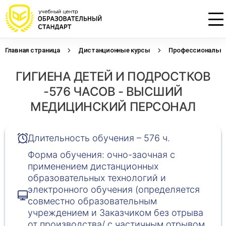
Главная страница
Дистанционные курсы
Профессиональна
Проконсультируем по НМО с
Подать заявку на обучение
Откликнуться на резюме
ГИГИЕНА ДЕТЕЙ И ПОДРОСТКОВ
начислением баллов 14 ЗЕТ
Оставьте свои данные, наши специалисты
Оставьте свои данные, наши специалисты
свяжутся с Вами
свяжутся с Вами
-576 ЧАСОВ - ВЫСШИЙ
Оставьте свои данные, наши специалисты
проконсультируют Вас
МЕДИЦИНСКИЙ ПЕРСОНАЛ
Длительность обучения – 576 ч.
Форма обучения: очно-заочная с
применением дистанционных
образовательных технологий и
электронного обучения (определяется
совместно образовательным
учреждением и Заказчиком без отрыва
от производства/ с частичным отрывом