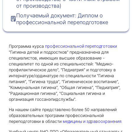
от производства)
Получаемый документ: Диплом о
Получить консультацию
профессиональной переподготовке
Приложите документы
Даю согласие на
обработку персональных
и
данных
e-mail рассылку
Программа курса
профессиональной переподготовки
Приложите документы
Получить консультацию
"Гигиена детей и подростков" предназначена для
специалистов, имеющих высшее образование -
специалитет по одной из специальностей: "Медико-
профилактическое дело", "Педиатрия" и подготовку в
Даю согласие на
обработку персональных
Получить консультацию
интернатуре/ординатуре по специальности "Гигиена
и
данных
e-mail рассылку
питания", "Гигиена труда", "Гигиеническое воспитание",
"Коммунальная гигиена", "Общая гигиена", "Педиатрия",
"Радиационная гигиена", "Социальная гигиена и
Даю согласие на
обработку персональных
организация госсанэпидслужбы".
и
данных
e-mail рассылку
На нашем сайте представлено более 50 направлений
образовательных программ профессиональной
переподготовки в области
медицины и здравоохранения.
Учебный центр АНО ДПО «Образовательный стандарт» г.