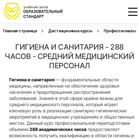
Главная страница
Дистанционные курсы
Профессиональна
Проконсультируем по НМО с
Подать заявку на обучение
Откликнуться на резюме
ГИГИЕНА И САНИТАРИЯ - 288
начислением баллов 14 ЗЕТ
Оставьте свои данные, наши специалисты
Оставьте свои данные, наши специалисты
свяжутся с Вами
свяжутся с Вами
ЧАСОВ - СРЕДНИЙ МЕДИЦИНСКИЙ
Оставьте свои данные, наши специалисты
проконсультируют Вас
ПЕРСОНАЛ
Гигиена и санитария
— фундаментальные области
медицины, направленные на обеспечение здоровья
населения и предотвращение распространения
заболеваний. Знания в этой сфере крайне важны для
среднего медицинского персонала, который играет
ключевую роль в реализации санитарно-гигиенических
мероприятий в медицинских учреждениях и общественных
местах. Данный курс профессиональной переподготовки
объемом
288 академических часов
предоставляет
возможность получить квалификацию в области гигиены и