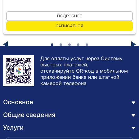
ПОДРОБНЕЕ
ЗАПИСАТЬСЯ
Для оплаты услуг через Систему
быстрых платежей,
отсканируйте QR-код в мобильном
приложении банка или штатной
камерой телефона
Основное
Общие сведения
Курсы
Лицензия
Услуги
Основные сведения
Обучающимся
Структура и органы управления образовательной