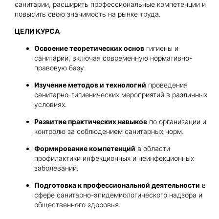
санитарии, расширить профессиональные компетенции и
повысить свою значимость на рынке труда.
Получить консультацию
ЦЕЛИ КУРСА
Приложите документы
Освоение теоретических основ
гигиены и
Даю согласие на
санитарии, включая современную нормативно-
обработку персональных
правовую базу.
и
данных
e-mail рассылку
Приложите документы
Изучение методов и технологий
проведения
Получить консультацию
санитарно-гигиенических мероприятий в различных
условиях.
Даю согласие на
обработку персональных
Развитие практических навыков
по организации и
Получить консультацию
и
данных
e-mail рассылку
контролю за соблюдением санитарных норм.
Формирование компетенций
в области
Даю согласие на
обработку персональных
профилактики инфекционных и неинфекционных
и
данных
e-mail рассылку
заболеваний.
Подготовка к профессиональной деятельности
в
сфере санитарно-эпидемиологического надзора и
общественного здоровья.