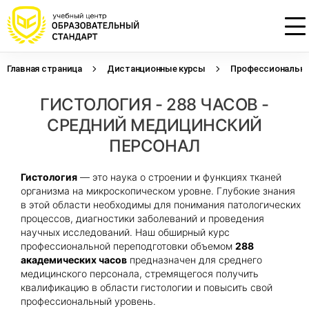
Главная страница
Дистанционные курсы
Профессиональна
Проконсультируем по НМО с
Подать заявку на обучение
Откликнуться на резюме
ГИСТОЛОГИЯ - 288 ЧАСОВ -
начислением баллов 14 ЗЕТ
Оставьте свои данные, наши специалисты
Оставьте свои данные, наши специалисты
свяжутся с Вами
свяжутся с Вами
СРЕДНИЙ МЕДИЦИНСКИЙ
Оставьте свои данные, наши специалисты
проконсультируют Вас
ПЕРСОНАЛ
Гистология
— это наука о строении и функциях тканей
организма на микроскопическом уровне. Глубокие знания
в этой области необходимы для понимания патологических
процессов, диагностики заболеваний и проведения
научных исследований. Наш обширный курс
профессиональной переподготовки объемом
288
академических часов
предназначен для среднего
медицинского персонала, стремящегося получить
квалификацию в области гистологии и повысить свой
профессиональный уровень.