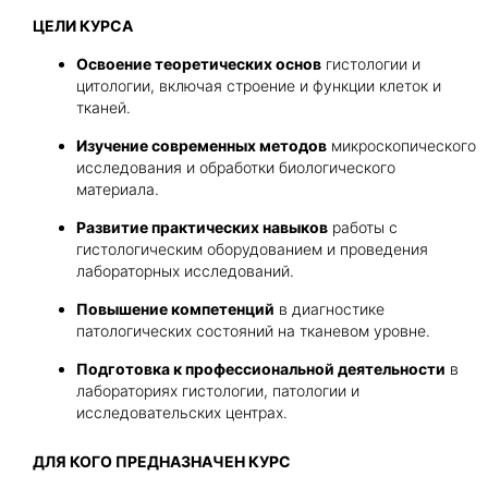
ЦЕЛИ КУРСА
Получить консультацию
Освоение теоретических основ
гистологии и
цитологии, включая строение и функции клеток и
Приложите документы
тканей.
Даю согласие на
обработку персональных
Изучение современных методов
микроскопического
и
данных
e-mail рассылку
исследования и обработки биологического
Приложите документы
материала.
Получить консультацию
Развитие практических навыков
работы с
гистологическим оборудованием и проведения
Даю согласие на
обработку персональных
лабораторных исследований.
Получить консультацию
и
данных
e-mail рассылку
Повышение компетенций
в диагностике
патологических состояний на тканевом уровне.
Даю согласие на
обработку персональных
Подготовка к профессиональной деятельности
в
и
данных
e-mail рассылку
лабораториях гистологии, патологии и
исследовательских центрах.
ДЛЯ КОГО ПРЕДНАЗНАЧЕН КУРС