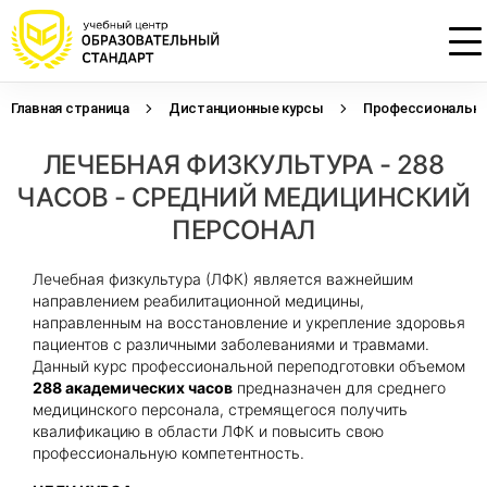
Главная страница
Дистанционные курсы
Профессиональна
Проконсультируем по НМО с
Подать заявку на обучение
Откликнуться на резюме
ЛЕЧЕБНАЯ ФИЗКУЛЬТУРА - 288
начислением баллов 14 ЗЕТ
Оставьте свои данные, наши специалисты
Оставьте свои данные, наши специалисты
свяжутся с Вами
свяжутся с Вами
ЧАСОВ - СРЕДНИЙ МЕДИЦИНСКИЙ
Оставьте свои данные, наши специалисты
проконсультируют Вас
ПЕРСОНАЛ
Лечебная физкультура (ЛФК) является важнейшим
направлением реабилитационной медицины,
направленным на восстановление и укрепление здоровья
пациентов с различными заболеваниями и травмами.
Данный курс профессиональной переподготовки объемом
288 академических часов
предназначен для среднего
медицинского персонала, стремящегося получить
квалификацию в области ЛФК и повысить свою
профессиональную компетентность.