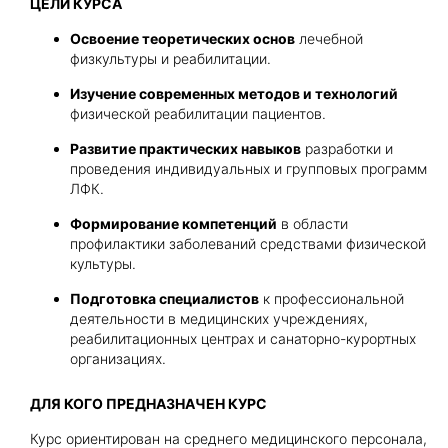
ЦЕЛИ КУРСА
Освоение теоретических основ
лечебной
Получить консультацию
физкультуры и реабилитации.
Приложите документы
Изучение современных методов и технологий
физической реабилитации пациентов.
Даю согласие на
обработку персональных
и
данных
e-mail рассылку
Развитие практических навыков
разработки и
Приложите документы
проведения индивидуальных и групповых программ
Получить консультацию
ЛФК.
Формирование компетенций
в области
Даю согласие на
профилактики заболеваний средствами физической
обработку персональных
Получить консультацию
и
данных
культуры.
e-mail рассылку
Подготовка специалистов
к профессиональной
деятельности в медицинских учреждениях,
Даю согласие на
обработку персональных
реабилитационных центрах и санаторно-курортных
и
данных
e-mail рассылку
организациях.
ДЛЯ КОГО ПРЕДНАЗНАЧЕН КУРС
Курс ориентирован на среднего медицинского персонала,