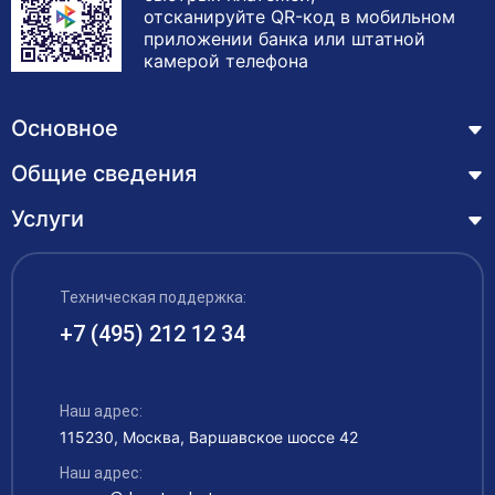
отсканируйте QR-код в мобильном
приложении банка или штатной
камерой телефона
Основное
Общие сведения
Курсы
Лицензия
Услуги
Основные сведения
Обучающимся
Структура и органы управления образовательной
Профессиональная переподготовка
организацией
ЦЗН
Техническая поддержка:
Курсы повышения квалификации – дистанционное
Документы
обучение с выдачей удостоверения
+7 (495) 212 12 34
Акции
Образование
Охрана труда
Наши выпускники
Руководство и педагогический состав
Рабочие специальности
Наш адрес:
Контакты
115230, Москва, Варшавское шоссе 42
Материально-техническое обеспечение
Аккредитация
Наш адрес:
Платные образовательные услуги