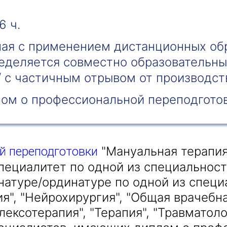
6 ч.
ная с применением дистанционных об
ределяется совместно образовательн
Получить консультацию
/ с частичным отрывом от производст
Приложите документы
Даю согласие на
обработку персональных
ом о профессиональной переподгото
и
данных
e-mail рассылку
Приложите документы
Получить консультацию
"Мануальная терапия
й переподготовки
Даю согласие на
обработку персональных
Получить консультацию
ециалитет по одной из специальностей
и
данных
e-mail рассылку
натуре/ординатуре по одной из специ
я", "Нейрохирургия", "Общая врачебн
Даю согласие на
обработку персональных
и
данных
e-mail рассылку
лексотерапия", "Терапия", "Травматол