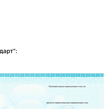
дарт":