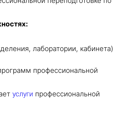
ессиональной переподготовке по
ностях:
деления, лаборатории, кабинета)
 программ профессиональной
вает
профессиональной
услуги