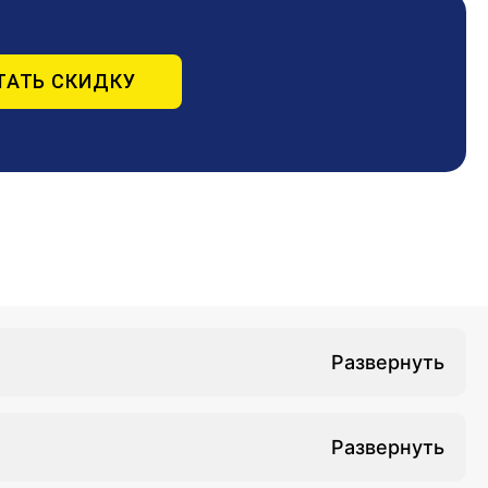
ТАТЬ СКИДКУ
занными с ними патологиями, требующими
апевта соответствующей специализированной и