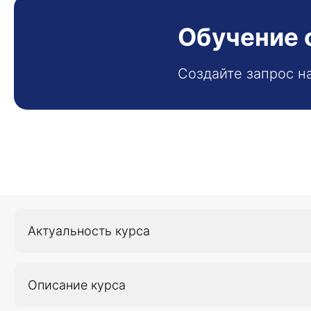
Обучение 
Создайте запрос н
Актуальность курса
Актуальность курса обусловлена растущим число
высококвалифицированной медицинской помощи. Р
Описание курса
общемедицинской подготовки.