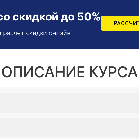
со скидкой до 50%
РАССЧИ
а расчет скидки онлайн
ОПИСАНИЕ КУРСА
м пациентов, сталкивающихся с вертеброгенными и свя
ешение таких задач требует от врача-мануального тер