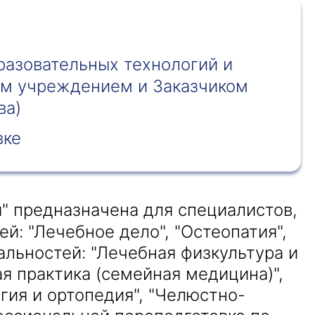
разовательных технологий и
ым учреждением и Заказчиком
ва)
вке
" предназначена для специалистов,
: "Лечебное дело", "Остеопатия",
альностей: "Лечебная физкультура и
ая практика (семейная медицина)",
огия и ортопедия", "Челюстно-