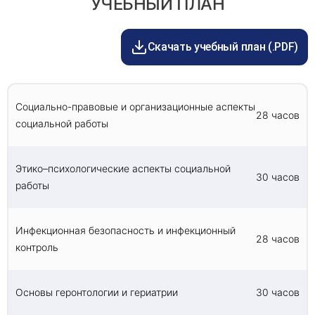
УЧЕБНЫЙ ПЛАН
28 часов
процесса.
профессиональной деятельности, занимаясь в
Особенности лечения и ухода на дому - 28 часов
удобное для вас время.
Социальная помощь детям и подросткам - 30 часов
Медицина катастроф - 28 часов
Скачать учебный план (.PDF)
Подготовка и защита выпускной аттестационной работы
- 20 часов
Итоговая аттестация проводится в форме
тестирования.
Социально-правовые и организационные аспекты
28 часов
социальной работы
Этико–психологические аспекты социальной
30 часов
работы
Инфекционная безопасность и инфекционный
28 часов
контроль
Основы геронтологии и гериатрии
30 часов