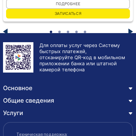
ПОДРОБНЕЕ
ЗАПИСАТЬСЯ
Для оплаты услуг через Систему
быстрых платежей,
отсканируйте QR-код в мобильном
приложении банка или штатной
камерой телефона
Основное
Общие сведения
Курсы
Лицензия
Услуги
Основные сведения
Обучающимся
Структура и органы управления образовательной
Профессиональная переподготовка
организацией
ЦЗН
Техническая поддержка: