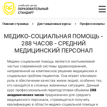
Главная страница
Дистанционные курсы
Профессиональна
Проконсультируем по НМО с
Подать заявку на обучение
Откликнуться на резюме
МЕДИКО-СОЦИАЛЬНАЯ ПОМОЩЬ -
начислением баллов 14 ЗЕТ
Оставьте свои данные, наши специалисты
Оставьте свои данные, наши специалисты
свяжутся с Вами
свяжутся с Вами
288 ЧАСОВ - СРЕДНИЙ
Оставьте свои данные, наши специалисты
проконсультируют Вас
МЕДИЦИНСКИЙ ПЕРСОНАЛ
Медико-социальная помощь является неотъемлемой
частью современной системы здравоохранения,
направленной на комплексное решение медицинских и
социальных проблем пациентов. Она играет ключевую
роль в обеспечении качества жизни людей, особенно тех,
кто находится в сложных жизненных ситуациях. Данный
курс профессиональной переподготовки объемом
288
академических часов
предназначен для среднего
медицинского персонала, стремящегося получить
квалификацию в области медико-социальной помощи и