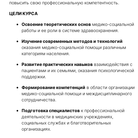
повысить свою профессиональную компетентность.
ЦЕЛИ КУРСА
Получить консультацию
Освоение теоретических основ
медико-социальной
Приложите документы
работы и ее роли в системе здравоохранения.
Даю согласие на
обработку персональных
Изучение современных методов и технологий
и
данных
e-mail рассылку
оказания медико-социальной помощи различным
Приложите документы
категориям населения.
Получить консультацию
Развитие практических навыков
взаимодействия с
пациентами и их семьями, оказания психологической
Даю согласие на
обработку персональных
поддержки.
Получить консультацию
и
данных
e-mail рассылку
Формирование компетенций
в области организации
медико-социальной помощи и междисциплинарного
Даю согласие на
обработку персональных
сотрудничества.
и
данных
e-mail рассылку
Подготовка специалистов
к профессиональной
деятельности в медицинских учреждениях,
социальных службах и благотворительных
организациях.