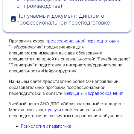
от производства)
Получаемый документ: Диплом о
Получить консультацию
профессиональной переподготовке
Приложите документы
Даю согласие на
обработку персональных
Программа курса
профессиональной переподготовки
и
данных
e-mail рассылку
"Нейрохирургия" предназначена для
Приложите документы
Получить консультацию
специалистов,имеющих высшее образование -
специалитет по одной из специальностей: "Лечебное дело",
"Педиатрия" и подготовку в интернатуре/ординатуре по
специальности «Нейрохирургия».
Даю согласие на
обработку персональных
Получить консультацию
и
данных
e-mail рассылку
На нашем сайте представлено более 50 направлений
образовательных программ профессиональной
переподготовки в области
медицины и здравоохранения.
Даю согласие на
обработку персональных
и
данных
e-mail рассылку
Учебный центр АНО ДПО «Образовательный стандарт» г.
Москва оказывает
профессиональной
услуги
переподготовки по различным направлениям обучения:
Психология и педагогика