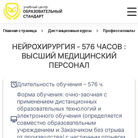
Главная страница
Дистанционные курсы
Профессиональна
Проконсультируем по НМО с
Подать заявку на обучение
Откликнуться на резюме
НЕЙРОХИРУРГИЯ - 576 ЧАСОВ :
начислением баллов 14 ЗЕТ
Оставьте свои данные, наши специалисты
Оставьте свои данные, наши специалисты
свяжутся с Вами
свяжутся с Вами
ВЫСШИЙ МЕДИЦИНСКИЙ
Оставьте свои данные, наши специалисты
проконсультируют Вас
ПЕРСОНАЛ
Длительность обучения – 576 ч.
Форма обучения: очно-заочная с
применением дистанционных
образовательных технологий и
электронного обучения (определяется
совместно образовательным
учреждением и Заказчиком без отрыва
от производства/ с частичным отрывом