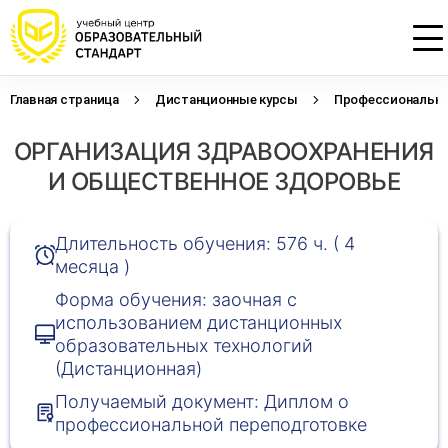
Главная страница
Дистанционные курсы
Профессиональна
Проконсультируем по НМО с
Подать заявку на обучение
Откликнуться на резюме
ОРГАНИЗАЦИЯ ЗДРАВООХРАНЕНИЯ
начислением баллов 14 ЗЕТ
Оставьте свои данные, наши специалисты
Оставьте свои данные, наши специалисты
свяжутся с Вами
свяжутся с Вами
И ОБЩЕСТВЕННОЕ ЗДОРОВЬЕ
Оставьте свои данные, наши специалисты
проконсультируют Вас
Длительность обучения: 576 ч. ( 4
месяца )
Форма обучения: заочная с
использованием дистанционных
образовательных технологий
(Дистанционная)
Получаемый документ: Диплом о
профессиональной переподготовке