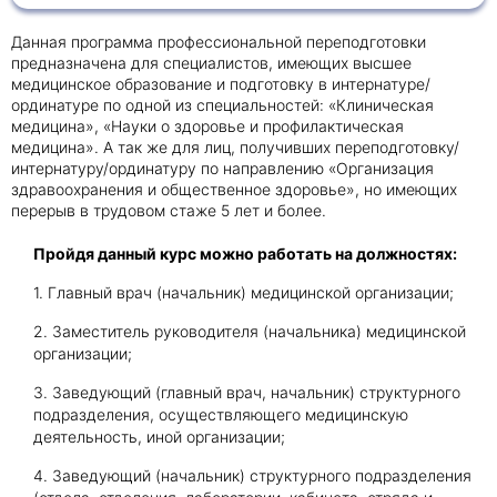
Данная программа профессиональной переподготовки
Получить консультацию
предназначена для специалистов, имеющих высшее
медицинское образование и подготовку в интернатуре/
Приложите документы
ординатуре по одной из специальностей: «Клиническая
медицина», «Науки о здоровье и профилактическая
Даю согласие на
обработку персональных
медицина». А так же для лиц, получивших переподготовку/
и
данных
e-mail рассылку
интернатуру/ординатуру по направлению «Организация
Приложите документы
здравоохранения и общественное здоровье», но имеющих
Получить консультацию
перерыв в трудовом стаже 5 лет и более.
Пройдя данный курс можно работать на должностях:
Даю согласие на
обработку персональных
Получить консультацию
и
1. Главный врач (начальник) медицинской организации;
данных
e-mail рассылку
2. Заместитель руководителя (начальника) медицинской
организации;
Даю согласие на
обработку персональных
и
данных
e-mail рассылку
3. Заведующий (главный врач, начальник) структурного
подразделения, осуществляющего медицинскую
деятельность, иной организации;
4. Заведующий (начальник) структурного подразделения