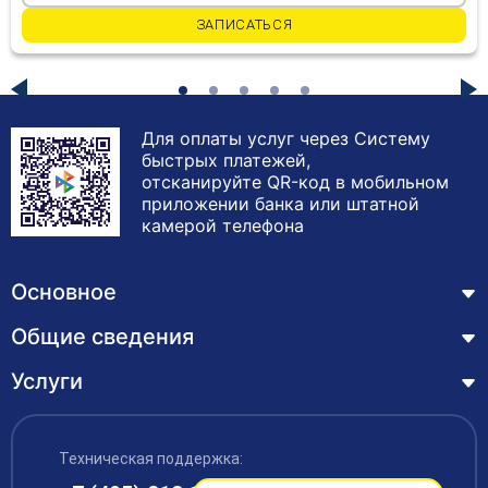
ЗАПИСАТЬСЯ
Для оплаты услуг через Систему
быстрых платежей,
отсканируйте QR-код в мобильном
приложении банка или штатной
камерой телефона
Основное
Общие сведения
Курсы
Лицензия
Услуги
Основные сведения
Обучающимся
Структура и органы управления образовательной
Профессиональная переподготовка
организацией
ЦЗН
Техническая поддержка:
Курсы повышения квалификации – дистанционное
Документы
обучение с выдачей удостоверения