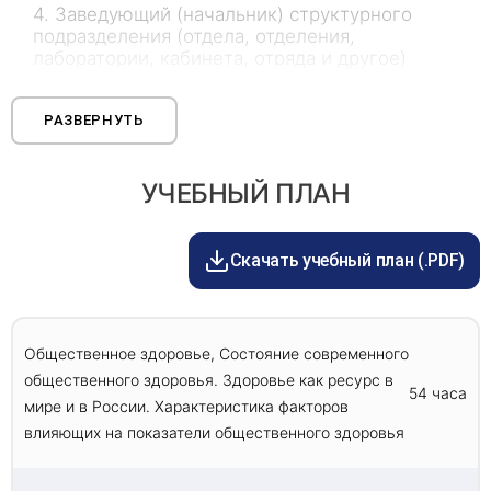
4. Заведующий (начальник) структурного
подразделения (отдела, отделения,
лаборатории, кабинета, отряда и другое)
медицинской организации – врач-статистик;
5. Заведующий (начальник) структурного
РАЗВЕРНУТЬ
подразделения (отдела, отделения,
лаборатории, кабинета, отряда и другое)
медицинской организации – врач-методист;
УЧЕБНЫЙ ПЛАН
6. Врач-статистик;
7. Врач-методист.
Скачать учебный план (.PDF)
Общественное здоровье, Состояние современного
общественного здоровья. Здоровье как ресурс в
54 часа
мире и в России. Характеристика факторов
влияющих на показатели общественного здоровья