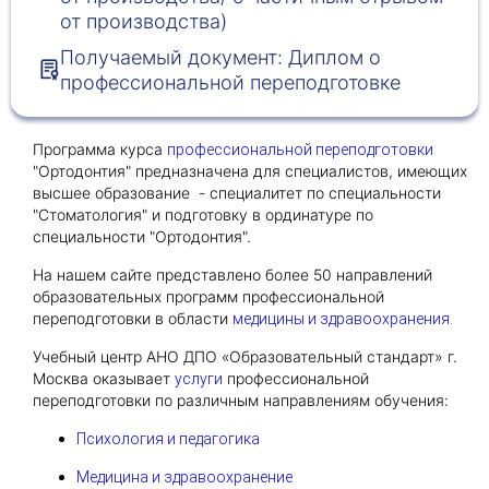
от производства)
Получаемый документ: Диплом о
Получить консультацию
профессиональной переподготовке
Приложите документы
Даю согласие на
обработку персональных
Программа курса
профессиональной переподготовки
и
данных
e-mail рассылку
"Ортодонтия" предназначена для специалистов, имеющих
Приложите документы
Получить консультацию
высшее образование - специалитет по специальности
"Стоматология" и подготовку в ординатуре по
специальности "Ортодонтия".
Даю согласие на
обработку персональных
На нашем сайте представлено более 50 направлений
Получить консультацию
и
данных
e-mail рассылку
образовательных программ профессиональной
переподготовки в области
медицины и здравоохранения.
Даю согласие на
обработку персональных
Учебный центр АНО ДПО «Образовательный стандарт» г.
и
данных
e-mail рассылку
Москва оказывает
профессиональной
услуги
переподготовки по различным направлениям обучения:
Психология и педагогика
Медицина и здравоохранение