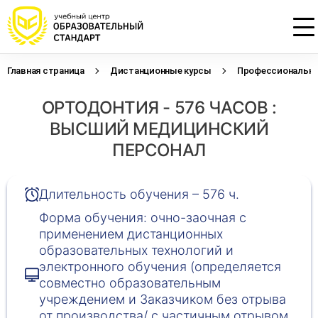
Главная страница
Дистанционные курсы
Профессиональна
Проконсультируем по НМО с
Подать заявку на обучение
Откликнуться на резюме
ОРТОДОНТИЯ - 576 ЧАСОВ :
начислением баллов 14 ЗЕТ
Оставьте свои данные, наши специалисты
Оставьте свои данные, наши специалисты
свяжутся с Вами
свяжутся с Вами
ВЫСШИЙ МЕДИЦИНСКИЙ
Оставьте свои данные, наши специалисты
проконсультируют Вас
ПЕРСОНАЛ
Длительность обучения – 576 ч.
Форма обучения: очно-заочная с
применением дистанционных
образовательных технологий и
электронного обучения (определяется
совместно образовательным
учреждением и Заказчиком без отрыва
от производства/ с частичным отрывом