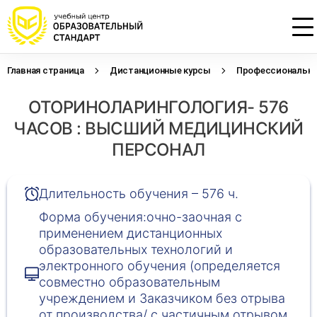
Главная страница
Дистанционные курсы
Профессиональна
Проконсультируем по НМО с
Подать заявку на обучение
Откликнуться на резюме
ОТОРИНОЛАРИНГОЛОГИЯ- 576
начислением баллов 14 ЗЕТ
Оставьте свои данные, наши специалисты
Оставьте свои данные, наши специалисты
свяжутся с Вами
свяжутся с Вами
ЧАСОВ : ВЫСШИЙ МЕДИЦИНСКИЙ
Оставьте свои данные, наши специалисты
проконсультируют Вас
ПЕРСОНАЛ
Длительность обучения – 576 ч.
Форма обучения:очно-заочная с
применением дистанционных
образовательных технологий и
электронного обучения (определяется
совместно образовательным
учреждением и Заказчиком без отрыва
от производства/ с частичным отрывом