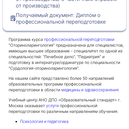
от производства)
Получаемый документ: Диплом о
Получить консультацию
профессиональной переподготовке
Приложите документы
Даю согласие на
обработку персональных
Программа курса
профессиональной переподготовки
и
данных
e-mail рассылку
"Оториноларингология" предназначена для специалистов,
Приложите документы
Получить консультацию
имеющих высшее образование - специалитет по одной из
специальностей: "Лечебное дело", "Педиатрия" и
подготовку в интернатуре/ординатуре по специальности
"Сурдология-оториноларингология".
Даю согласие на
обработку персональных
Получить консультацию
и
данных
e-mail рассылку
На нашем сайте представлено более 50 направлений
образовательных программ профессиональной
переподготовки в области
медицины и здравоохранения.
Даю согласие на
обработку персональных
и
данных
e-mail рассылку
Учебный центр АНО ДПО «Образовательный стандарт» г.
Москва оказывает
профессиональной
услуги
переподготовки по различным направлениям обучения:
Психология и педагогика