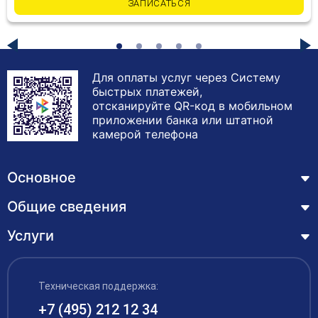
ЗАПИСАТЬСЯ
Для оплаты услуг через Систему
быстрых платежей,
отсканируйте QR-код в мобильном
приложении банка или штатной
камерой телефона
Основное
Общие сведения
Курсы
Лицензия
Услуги
Основные сведения
Обучающимся
Структура и органы управления образовательной
Профессиональная переподготовка
организацией
ЦЗН
Техническая поддержка:
Курсы повышения квалификации – дистанционное
Документы
обучение с выдачей удостоверения
+7 (495) 212 12 34
Акции