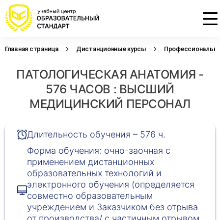
Главная страница
Дистанционные курсы
Профессиональна
Проконсультируем по НМО с
Подать заявку на обучение
Откликнуться на резюме
ПАТОЛОГИЧЕСКАЯ АНАТОМИЯ -
начислением баллов 14 ЗЕТ
Оставьте свои данные, наши специалисты
Оставьте свои данные, наши специалисты
свяжутся с Вами
свяжутся с Вами
576 ЧАСОВ : ВЫСШИЙ
Оставьте свои данные, наши специалисты
проконсультируют Вас
МЕДИЦИНСКИЙ ПЕРСОНАЛ
Длительность обучения – 576 ч.
Форма обучения: очно-заочная с
применением дистанционных
образовательных технологий и
электронного обучения (определяется
совместно образовательным
учреждением и Заказчиком без отрыва
от производства/ с частичным отрывом