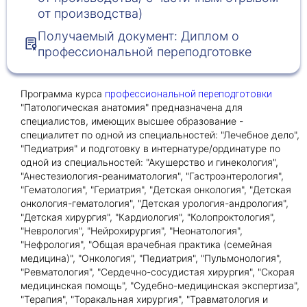
от производства)
Получаемый документ: Диплом о
Получить консультацию
профессиональной переподготовке
Приложите документы
Даю согласие на
обработку персональных
Программа курса
профессиональной переподготовки
и
данных
e-mail рассылку
"Патологическая анатомия" предназначена для
Приложите документы
Получить консультацию
специалистов, имеющих высшее образование -
специалитет по одной из специальностей: "Лечебное дело",
"Педиатрия" и подготовку в интернатуре/ординатуре по
одной из специальностей: "Акушерство и гинекология",
Даю согласие на
обработку персональных
Получить консультацию
"Анестезиология-реаниматология", "Гастроэнтерология",
и
данных
e-mail рассылку
"Гематология", "Гериатрия", "Детская онкология", "Детская
онкология-гематология", "Детская урология-андрология",
"Детская хирургия", "Кардиология", "Колопроктология",
Даю согласие на
обработку персональных
"Неврология", "Нейрохирургия", "Неонатология",
и
данных
e-mail рассылку
"Нефрология", "Общая врачебная практика (семейная
медицина)", "Онкология", "Педиатрия", "Пульмонология",
"Ревматология", "Сердечно-сосудистая хирургия", "Скорая
медицинская помощь", "Судебно-медицинская экспертиза",
"Терапия", "Торакальная хирургия", "Травматология и