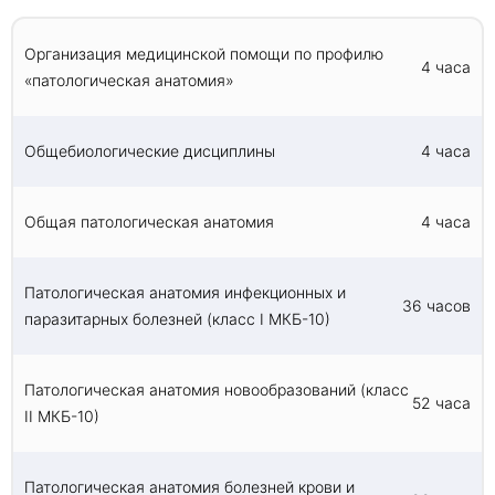
гематология", "Детская урология-андрология",
"Детская хирургия", "Кардиология",
"Колопроктология", "Неврология",
Организация медицинской помощи по профилю
4 часа
"Нейрохирургия", "Неонатология", "Нефрология",
«патологическая анатомия»
"Общая врачебная практика (семейная
медицина)", "Онкология", "Педиатрия",
"Пульмонология", "Ревматология", "Сердечно-
Общебиологические дисциплины
4 часа
сосудистая хирургия", "Скорая медицинская
помощь", "Судебно-медицинская экспертиза",
"Терапия", "Торакальная хирургия",
Общая патологическая анатомия
4 часа
"Травматология и ортопедия", "Урология",
"Хирургия", "Челюстно-лицевая хирургия",
"Эндоскопия".
Патологическая анатомия инфекционных и
36 часов
паразитарных болезней (класс I МКБ-10)
Патологическая анатомия новообразований (класс
52 часа
II МКБ-10)
Патологическая анатомия болезней крови и