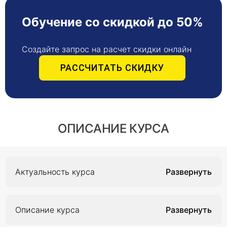
Обучение со скидкой до 50%
Создайте запрос на расчет скидки онлайн
РАССЧИТАТЬ СКИДКУ
ОПИСАНИЕ КУРСА
Актуальность курса
Актуальность курса обусловлена повышенным
спросом на стоматологическую помощь в
Описание курса
системе оказания медицинской помощи из-за
высокой распространенности