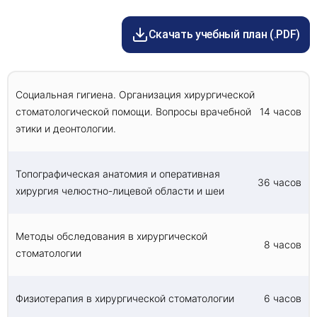
Приобретение способностей оценки
практики”, “Стоматология”.
клинической картины, а также овладение
методами диагностики и знаниями в области
Скачать учебный план (.PDF)
классификации заболеваний костной ткани
челюстей, периферической нервной системы
челюстно-лицевой области, височно-челюстного
сустава.
Социальная гигиена. Организация хирургической
Приобретение навыков применения различных
стоматологической помощи. Вопросы врачебной
14 часов
реабилитационных мероприятий для работы с
этики и деонтологии.
распространенными патологическими
состояниями и повреждениями.
Расширение знаний основ организации помощи
Топографическая анатомия и оперативная
больным с опухолевыми поражениями
36 часов
челюстно-лицевой области с учетом концепции
хирургия челюстно-лицевой области и шеи
онкологической настороженности.
Приобретение навыков оказания
специализированной хирургической
Методы обследования в хирургической
8 часов
стоматологической помощи при неотложных
стоматологии
состояниях.
Физиотерапия в хирургической стоматологии
6 часов