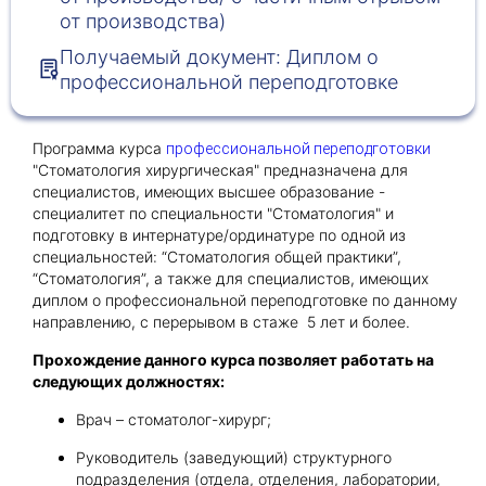
от производства)
Получаемый документ: Диплом о
Получить консультацию
профессиональной переподготовке
Приложите документы
Даю согласие на
обработку персональных
Программа курса
профессиональной переподготовки
и
данных
e-mail рассылку
"Стоматология хирургическая" предназначена для
Приложите документы
Получить консультацию
специалистов, имеющих высшее образование -
специалитет по специальности "Стоматология" и
подготовку в интернатуре/ординатуре по одной из
специальностей: “Стоматология общей практики”,
Даю согласие на
обработку персональных
Получить консультацию
“Стоматология”, а также для специалистов, имеющих
и
данных
e-mail рассылку
диплом о профессиональной переподготовке по данному
направлению, с перерывом в стаже 5 лет и более.
Даю согласие на
обработку персональных
Прохождение данного курса позволяет работать на
и
данных
e-mail рассылку
следующих должностях:
Врач – стоматолог-хирург;
Руководитель (заведующий) структурного
подразделения (отдела, отделения, лаборатории,