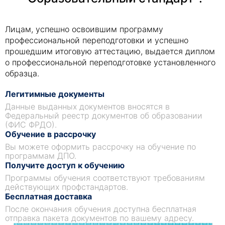
Лицам, успешно освоившим программу
профессиональной переподготовки и успешно
прошедшим итоговую аттестацию, выдается диплом
о профессиональной переподготовке установленного
образца.
Легитимные документы
Данные выданных документов вносятся в
Федеральный реестр документов об образовании
(ФИС ФРДО).
Обучение в рассрочку
Вы можете оформить рассрочку на обучение по
программам ДПО.
Получите доступ к обучению
Программы обучения соответствуют требованиям
действующих профстандартов.
Бесплатная доставка
После окончания обучения доступна бесплатная
отправка пакета документов по вашему адресу.