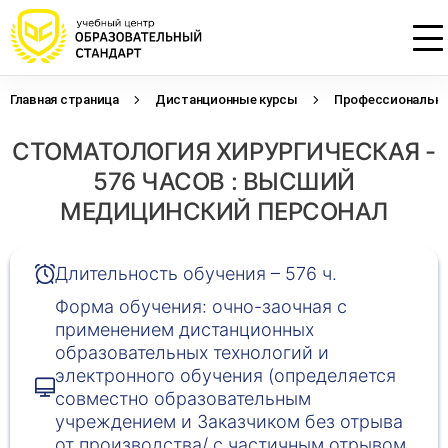
Главная страница
Дистанционные курсы
Профессиональна
Проконсультируем по НМО с
Подать заявку на обучение
Откликнуться на резюме
СТОМАТОЛОГИЯ ХИРУРГИЧЕСКАЯ -
начислением баллов 14 ЗЕТ
Оставьте свои данные, наши специалисты
Оставьте свои данные, наши специалисты
свяжутся с Вами
свяжутся с Вами
576 ЧАСОВ : ВЫСШИЙ
Оставьте свои данные, наши специалисты
проконсультируют Вас
МЕДИЦИНСКИЙ ПЕРСОНАЛ
Длительность обучения – 576 ч.
Форма обучения: очно-заочная с
применением дистанционных
образовательных технологий и
электронного обучения (определяется
совместно образовательным
учреждением и Заказчиком без отрыва
от производства/ с частичным отрывом