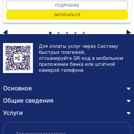
ПОДРОБНЕЕ
ЗАПИСАТЬСЯ
Для оплаты услуг через Систему
быстрых платежей,
отсканируйте QR-код в мобильном
приложении банка или штатной
камерой телефона
Основное
Общие сведения
Курсы
Лицензия
Услуги
Основные сведения
Обучающимся
Структура и органы управления образовательной
Профессиональная переподготовка
организацией
ЦЗН
Техническая поддержка: