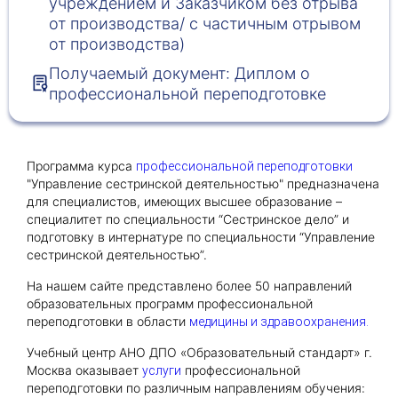
учреждением и Заказчиком без отрыва
от производства/ с частичным отрывом
от производства)
Получить консультацию
Получаемый документ: Диплом о
Приложите документы
профессиональной переподготовке
Даю согласие на
обработку персональных
и
данных
e-mail рассылку
Приложите документы
Получить консультацию
Программа курса
профессиональной переподготовки
"Управление сестринской деятельностью" предназначена
для специалистов, имеющих высшее образование –
Даю согласие на
обработку персональных
специалитет по специальности “Сестринское дело” и
Получить консультацию
и
данных
e-mail рассылку
подготовку в интернатуре по специальности “Управление
сестринской деятельностью”.
Даю согласие на
обработку персональных
На нашем сайте представлено более 50 направлений
и
данных
e-mail рассылку
образовательных программ профессиональной
переподготовки в области
медицины и здравоохранения.
Учебный центр АНО ДПО «Образовательный стандарт» г.
Москва оказывает
профессиональной
услуги
переподготовки по различным направлениям обучения: