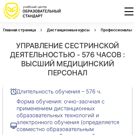
Главная страница
Дистанционные курсы
Профессиональна
Проконсультируем по НМО с
Подать заявку на обучение
Откликнуться на резюме
УПРАВЛЕНИЕ СЕСТРИНСКОЙ
начислением баллов 14 ЗЕТ
Оставьте свои данные, наши специалисты
Оставьте свои данные, наши специалисты
свяжутся с Вами
свяжутся с Вами
ДЕЯТЕЛЬНОСТЬЮ - 576 ЧАСОВ :
Оставьте свои данные, наши специалисты
проконсультируют Вас
ВЫСШИЙ МЕДИЦИНСКИЙ
ПЕРСОНАЛ
Длительность обучения – 576 ч.
Форма обучения: очно-заочная с
применением дистанционных
образовательных технологий и
электронного обучения (определяется
совместно образовательным