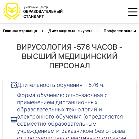
Главная страница
Дистанционные курсы
Профессиональна
Проконсультируем по НМО с
Подать заявку на обучение
Откликнуться на резюме
ВИРУСОЛОГИЯ -576 ЧАСОВ -
начислением баллов 14 ЗЕТ
Оставьте свои данные, наши специалисты
Оставьте свои данные, наши специалисты
свяжутся с Вами
свяжутся с Вами
ВЫСШИЙ МЕДИЦИНСКИЙ
Оставьте свои данные, наши специалисты
проконсультируют Вас
ПЕРСОНАЛ
Длительность обучения – 576 ч.
Форма обучения: очно-заочная с
применением дистанционных
образовательных технологий и
электронного обучения (определяется
совместно образовательным
учреждением и Заказчиком без отрыва
от производства/ с частичным отрывом