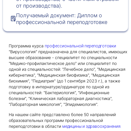
от производства).
Получаемый документ: Диплом о
Получить консультацию
профессиональной переподготовке
Приложите документы
Даю согласие на
обработку персональных
и
данных
e-mail рассылку
Программа курса
профессиональной переподготовки
Приложите документы
Получить консультацию
"Вирусология" предназначена для специалистов, имеющих
высшее образование - специалитет по специальности
"Медико-профилактическое дело" или специалитет по
одной из специальностей: "Лечебное дело", "Медицинская
Даю согласие на
обработку персональных
Получить консультацию
кибернетика", "Медицинская биофизика", "Медицинская
и
данных
e-mail рассылку
биохимия", "Педиатрия" (до 1 сентября 2023 г.), а также
подготовку в интернатуре/ординатуре по одной из
специальностей: "Бактериология", "Инфекционные
Даю согласие на
обработку персональных
болезни", "Клиническая лабораторная диагностика",
и
данных
e-mail рассылку
"Лабораторная микология", "Эпидемиология".
На нашем сайте представлено более 50 направлений
образовательных программ профессиональной
переподготовки в области
медицины и здравоохранения.