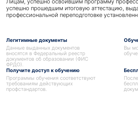
Лицам, успешно освоившим программу професс
успешно прошедшим итоговую аттестацию, выд
профессиональной переподготовке установленн
Легитимные документы
Обуче
Данные выданных документов
Вы мо
вносятся в Федеральный реестр
обуче
документов об образовании (ФИС
ФРДО).
Получите доступ к обучению
Беспл
Программы обучения соответствуют
После
требованиям действующих
беспл
профстандартов.
докум