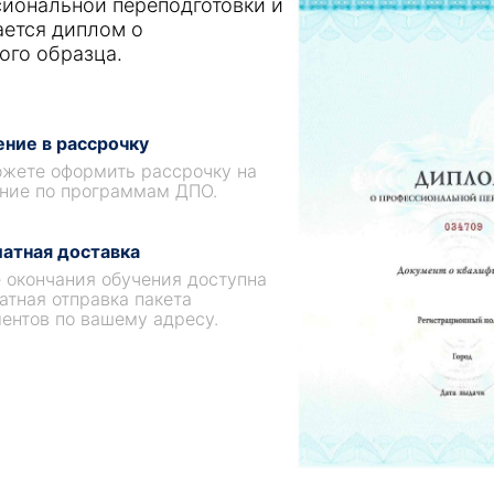
иональной переподготовки и
ается диплом о
ого образца.
ние в рассрочку
жете оформить рассрочку на
ние по программам ДПО.
атная доставка
 окончания обучения доступна
атная отправка пакета
ентов по вашему адресу.