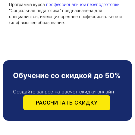
Программа курса
профессиональной переподготовки
"Социальная педагогика" предназначена для
Получить консультацию
специалистов, имеющих среднее профессиональное и
(или) высшее образование.
Приложите документы
Даю согласие на
обработку персональных
и
данных
e-mail рассылку
Приложите документы
Получить консультацию
Даю согласие на
обработку персональных
Обучение со скидкой до 50%
Получить консультацию
и
данных
e-mail рассылку
Создайте запрос на расчет скидки онлайн
Даю согласие на
обработку персональных
РАССЧИТАТЬ СКИДКУ
и
данных
e-mail рассылку