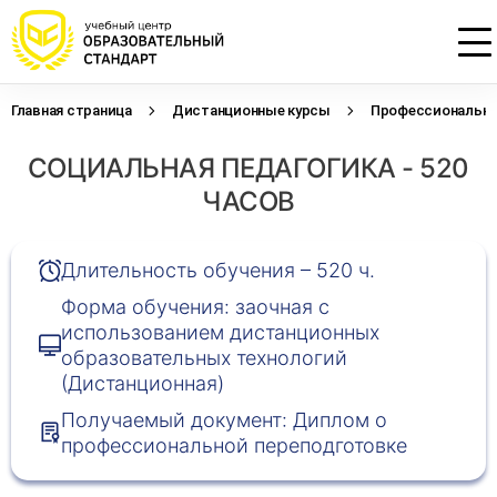
Главная страница
Дистанционные курсы
Профессиональна
Проконсультируем по НМО с
Подать заявку на обучение
Откликнуться на резюме
СОЦИАЛЬНАЯ ПЕДАГОГИКА - 520
начислением баллов 14 ЗЕТ
Оставьте свои данные, наши специалисты
Оставьте свои данные, наши специалисты
свяжутся с Вами
свяжутся с Вами
ЧАСОВ
Оставьте свои данные, наши специалисты
проконсультируют Вас
Длительность обучения – 520 ч.
Форма обучения: заочная с
использованием дистанционных
образовательных технологий
(Дистанционная)
Получаемый документ: Диплом о
профессиональной переподготовке