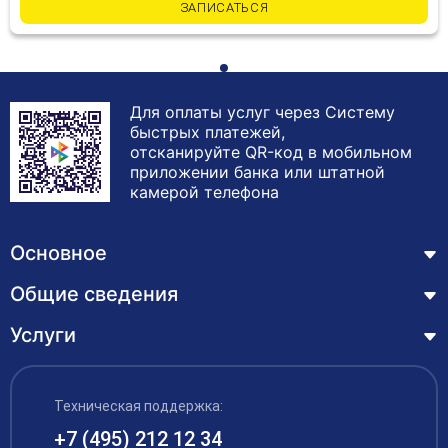
ЗАПИСАТЬСЯ
Для оплаты услуг через Систему
быстрых платежей,
отсканируйте QR-код в мобильном
приложении банка или штатной
камерой телефона
Основное
Общие сведения
Курсы
Лицензия
Услуги
Основные сведения
Обучающимся
Структура и органы управления образовательной
Профессиональная переподготовка
организацией
ЦЗН
Техническая поддержка:
Курсы повышения квалификации – дистанционное
Документы
обучение с выдачей удостоверения
+7 (495) 212 12 34
Акции