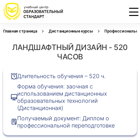
Главная страница
Дистанционные курсы
Профессиональна
Проконсультируем по НМО с
Подать заявку на обучение
Откликнуться на резюме
ЛАНДШАФТНЫЙ ДИЗАЙН - 520
начислением баллов 14 ЗЕТ
Оставьте свои данные, наши специалисты
Оставьте свои данные, наши специалисты
свяжутся с Вами
свяжутся с Вами
ЧАСОВ
Оставьте свои данные, наши специалисты
проконсультируют Вас
Длительность обучения – 520 ч.
Форма обучения: заочная с
использованием дистанционных
образовательных технологий
(Дистанционная)
Получаемый документ: Диплом о
профессиональной переподготовке