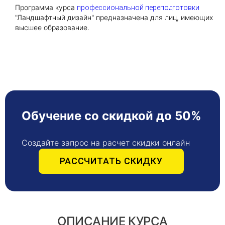
Программа курса
профессиональной переподготовки
"Ландшафтный дизайн" предназначена для лиц, имеющих
Получить консультацию
высшее образование.
Приложите документы
Даю согласие на
обработку персональных
и
данных
e-mail рассылку
Приложите документы
Получить консультацию
Обучение со скидкой до 50%
Даю согласие на
обработку персональных
Получить консультацию
и
данных
e-mail рассылку
Создайте запрос на расчет скидки онлайн
РАССЧИТАТЬ СКИДКУ
Даю согласие на
обработку персональных
и
данных
e-mail рассылку
ОПИСАНИЕ КУРСА