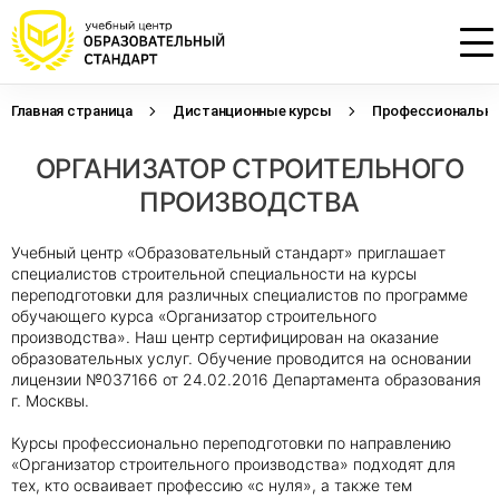
Главная страница
Дистанционные курсы
Профессиональна
Проконсультируем по НМО с
Подать заявку на обучение
Откликнуться на резюме
ОРГАНИЗАТОР СТРОИТЕЛЬНОГО
начислением баллов 14 ЗЕТ
Оставьте свои данные, наши специалисты
Оставьте свои данные, наши специалисты
свяжутся с Вами
свяжутся с Вами
ПРОИЗВОДСТВА
Оставьте свои данные, наши специалисты
проконсультируют Вас
Учебный центр «Образовательный стандарт» приглашает
специалистов строительной специальности на курсы
переподготовки для различных специалистов по программе
обучающего курса «Организатор строительного
производства». Наш центр сертифицирован на оказание
образовательных услуг. Обучение проводится на основании
лицензии №037166 от 24.02.2016 Департамента образования
г. Москвы.
Курсы профессионально переподготовки по направлению
«Организатор строительного производства» подходят для
тех, кто осваивает профессию «с нуля», а также тем