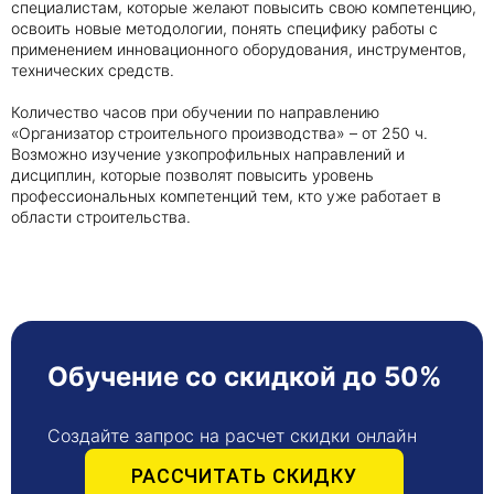
специалистам, которые желают повысить свою компетенцию,
освоить новые методологии, понять специфику работы с
применением инновационного оборудования, инструментов,
Получить консультацию
технических средств.
Приложите документы
Количество часов при обучении по направлению
Даю согласие на
обработку персональных
«Организатор строительного производства» – от 250 ч.
и
Возможно изучение узкопрофильных направлений и
данных
e-mail рассылку
дисциплин, которые позволят повысить уровень
Приложите документы
Получить консультацию
профессиональных компетенций тем, кто уже работает в
области строительства.
Даю согласие на
обработку персональных
Получить консультацию
и
данных
e-mail рассылку
Даю согласие на
обработку персональных
Обучение со скидкой до 50%
и
данных
e-mail рассылку
Создайте запрос на расчет скидки онлайн
РАССЧИТАТЬ СКИДКУ