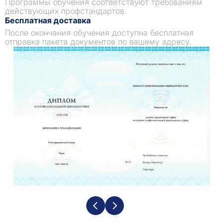
Программы обучения соответствуют требованиям
установление протоколов коммуникации.
действующих профстандартов.
Хорошо организованный строительный проект
Бесплатная доставка
будет иметь подробные графики, бюджеты и
После окончания обучения доступна бесплатная
отправка пакета документов по вашему адресу.
временные рамки, чтобы обеспечить единство
действий всех участников. Планирование
также включает в себя определение рисков и
разработку планов действий на случай
непредвиденных обстоятельств для их
снижения.
Управление производственным персоналом
Управление производственным персоналом -
важнейший аспект любого строительного
проекта. Оно включает в себя координацию
ресурсов, материалов и рабочей силы для
обеспечения своевременного завершения
проекта. Как организатор строительного
производства, вы обязаны контролировать
повседневную деятельность производственной