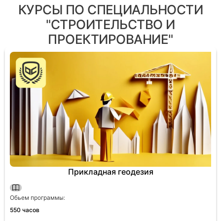
команды, обеспечивая эффективную и
КУРСЫ ПО СПЕЦИАЛЬНОСТИ
результативную работу всех участников для
"СТРОИТЕЛЬСТВО И
достижения целей проекта.
ПРОЕКТИРОВАНИЕ"
Прикладная геодезия
Обьем программы:
550 часов