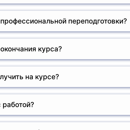
ованием дистанционных образовательных технологий. В
аться в удобное для них время
 профессиональной переподготовки?
уживанию медицинской техники рассчитана на 520 часо
ика студента.
 окончания курса?
ия итоговой аттестации слушателям выдается диплом о
их квалификацию в области технического обслуживания
лучить на курсе?
инской техники, методы диагностики и ремонта, профи
ти при работе с медицинским оборудованием.
 работой?
овмещать учебу с основной профессиональной деятельн
оступным.