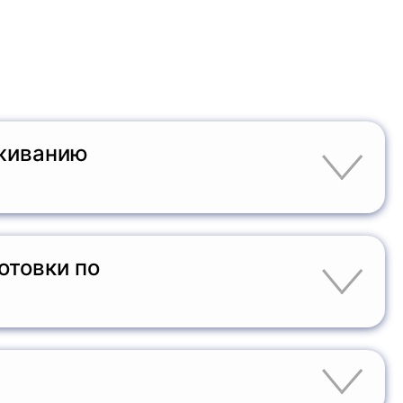
уживанию
тельная программа, направленная на получение
. По окончании курса слушатели получают диплом
отовки по
ти техники, а также для инженеров и техников,