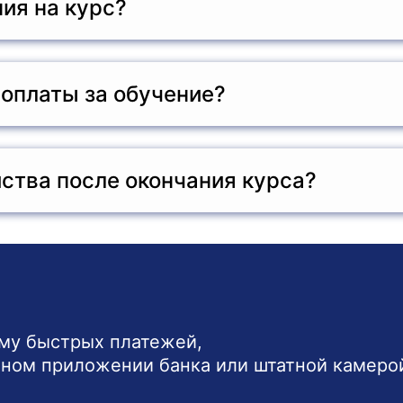
ия на курс?
ее или среднее профессиональное образование. Также н
 оплаты за обучение?
платы обучения в рассрочку. Для получения подробной
ства после окончания курса?
х учреждениях, сервисных центрах по обслуживанию ме
кого оборудования, а также заниматься частной практи
ему быстрых платежей,
ьном приложении банка или штатной камеро