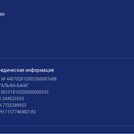
во
идическая информация
c № 440702810302360001688
 "АЛЬФА-БАНК"
c 30101810200000000593
К 044525593
Н 7725289953
РН 1157746882182