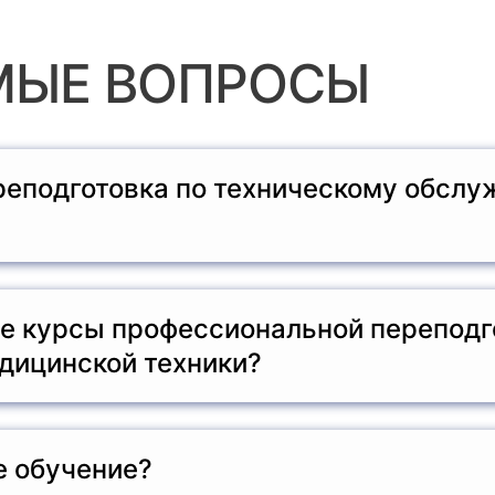
МЫЕ ВОПРОСЫ
реподготовка по техническому обсл
ому обслуживанию медицинской техники — это образова
орудованием, используемым в медицинских учреждениях
е курсы профессиональной переподг
дицинской техники?
м или средним профессиональным образованием в облас
едицинской техники.
е обучение?