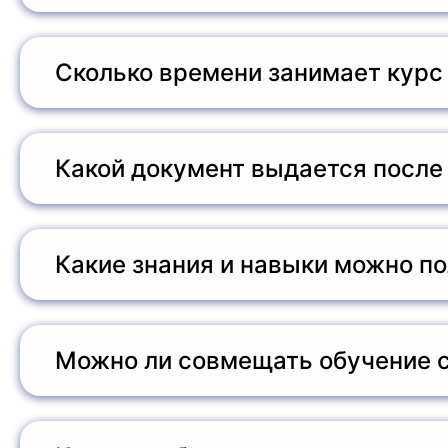
Обучение проводится в заочной форме с использ
доступны онлайн, что позволяет слушателям обуч
Сколько времени занимает курс
Программа переподготовки по техническому обсл
месяцев в зависимости от индивидуального граф
Какой документ выдается после
После успешного завершения курса и прохожден
установленного образца, который подтверждает 
Какие знания и навыки можно по
На курсе слушатели изучат основы работы медиц
электротехники, а также требования безопаснос
Можно ли совмещать обучение с
Да, дистанционный формат обучения позволяет с
время, что делает процесс обучения гибким и д