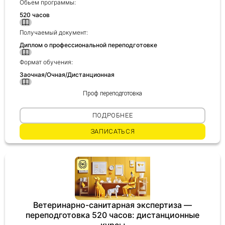
Обьем программы:
520 часов
Получить консультацию
Получаемый документ:
Диплом о профессиональной переподготовке
Приложите документы
Даю согласие на
обработку персональных
Формат обучения:
и
данных
e-mail рассылку
Заочная/Очная/Дистанционная
Приложите документы
Получить консультацию
Проф переподготовка
ПОДРОБНЕЕ
Даю согласие на
обработку персональных
Получить консультацию
и
ЗАПИСАТЬСЯ
данных
e-mail рассылку
Даю согласие на
обработку персональных
и
данных
e-mail рассылку
Ветеринарно-санитарная экспертиза —
переподготовка 520 часов: дистанционные