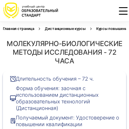
Главная страница
Дистанционные курсы
Курсы повышения 
Проконсультируем по НМО с
Подать заявку на обучение
Откликнуться на резюме
МОЛЕКУЛЯРНО-БИОЛОГИЧЕСКИЕ
начислением баллов 14 ЗЕТ
Оставьте свои данные, наши специалисты
Оставьте свои данные, наши специалисты
свяжутся с Вами
свяжутся с Вами
МЕТОДЫ ИССЛЕДОВАНИЯ - 72
Оставьте свои данные, наши специалисты
проконсультируют Вас
ЧАСА
Длительность обучения – 72 ч.
Форма обучения: заочная с
использованием дистанционных
образовательных технологий
(Дистанционная)
Получаемый документ: Удостоверение о
повышении квалификации