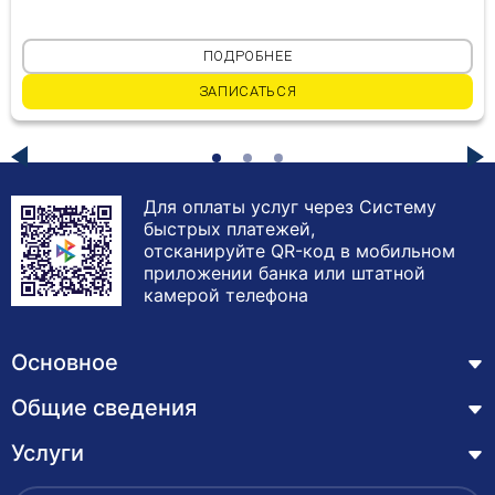
ПОДРОБНЕЕ
ЗАПИСАТЬСЯ
Для оплаты услуг через Систему
быстрых платежей,
отсканируйте QR-код в мобильном
приложении банка или штатной
камерой телефона
Основное
Общие сведения
Курсы
Лицензия
Услуги
Основные сведения
Обучающимся
Структура и органы управления образовательной