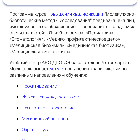
Программа курса
"Молекулярно-
повышения квалификации
Получить консультацию
биологические методы исследования" предназначена лиц,
имеющих высшее образование — специалитет по одной из
Приложите документы
специальностей: «Лечебное дело», «Педиатрия»,
Даю согласие на
обработку персональных
«Стоматология», «Медико-профилактическое дело»,
и
данных
e-mail рассылку
«Медицинская биохимия», «Медицинская биофизика»,
«Медицинская кибернетика».
Приложите документы
Получить консультацию
Учебный центр АНО ДПО «Образовательный стандарт» г.
Москва оказывает
повышения квалификации по
услуги
различным направлениям обучения:
Даю согласие на
обработку персональных
Получить консультацию
и
данных
e-mail рассылку
Проектирование
Изыскательная деятельность
Даю согласие на
обработку персональных
и
данных
e-mail рассылку
Педагогика и психология
Медицинский персонал
Охрана труда