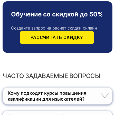
Обучение со скидкой до 50%
Создайте запрос на расчет скидки онлайн
РАССЧИТАТЬ СКИДКУ
ЧАСТО ЗАДАВАЕМЫЕ ВОПРОСЫ
Кому подходят курсы повышения
квалификации для изыскателей?
Эти курсы предназначены для специалистов в
области инженерных изысканий, геодезистов,
геологов, картографов, а также сотрудников