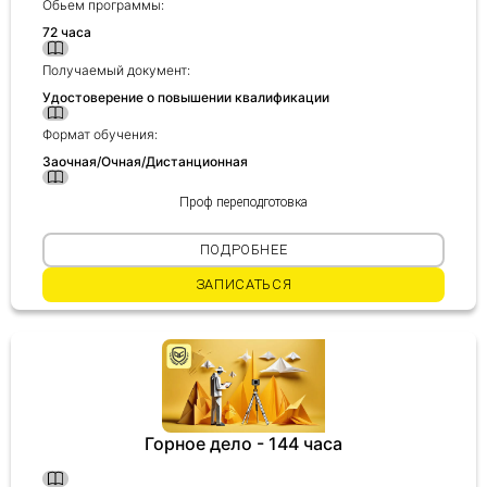
Обьем программы:
72 часа
Получить консультацию
Получаемый документ:
Удостоверение о повышении квалификации
Приложите документы
Даю согласие на
обработку персональных
Формат обучения:
и
данных
e-mail рассылку
Заочная/Очная/Дистанционная
Приложите документы
Получить консультацию
Проф переподготовка
ПОДРОБНЕЕ
Даю согласие на
обработку персональных
Получить консультацию
и
ЗАПИСАТЬСЯ
данных
e-mail рассылку
Даю согласие на
обработку персональных
и
данных
e-mail рассылку
Горное дело - 144 часа