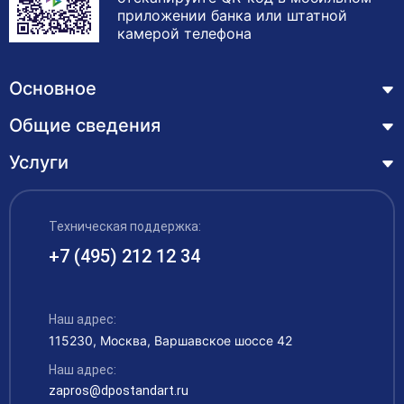
специалиста.
приложении банка или штатной
камерой телефона
Основное
Общие сведения
Курсы
Лицензия
Услуги
Основные сведения
Обучающимся
Структура и органы управления образовательной
Профессиональная переподготовка
организацией
ЦЗН
Техническая поддержка:
Курсы повышения квалификации – дистанционное
Документы
обучение с выдачей удостоверения
+7 (495) 212 12 34
Акции
Образование
Охрана труда
Наши выпускники
Руководство и педагогический состав
Рабочие специальности
Наш адрес:
Контакты
115230, Москва, Варшавское шоссе 42
Материально-техническое обеспечение
Аккредитация
Наш адрес:
Платные образовательные услуги
zapros@dpostandart.ru