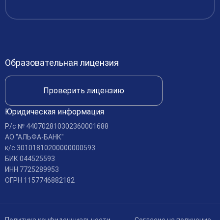
Финансово-хозяйственная деятельность
Вакансии
Международное сотрудничество
Доступная среда
Образовательная лицензия
Доставка и оплата
Проверить лицензию
Юридическая информация
Р/c № 440702810302360001688
АО "АЛЬФА-БАНК"
к/c 30101810200000000593
БИК 044525593
ИНН 7725289953
ОГРН 1157746882182
Политика конфиденциальности
Согласие на получение