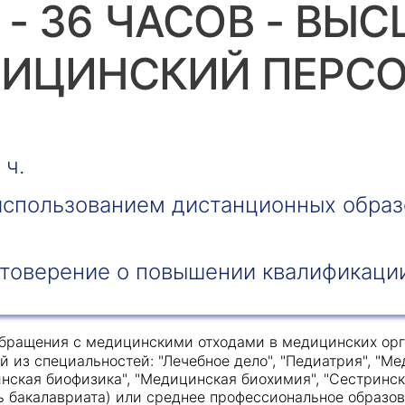
- 36 ЧАСОВ - ВЫ
ИЦИНСКИЙ ПЕРС
Получить консультацию
Приложите документы
 ч.
Даю согласие на
обработку персональных
и
данных
e-mail рассылку
 использованием дистанционных образ
Приложите документы
Получить консультацию
товерение о повышении квалификаци
Даю согласие на
обработку персональных
Получить консультацию
и
данных
e-mail рассылку
бращения с медицинскими отходами в медицинских орга
Даю согласие на
обработку персональных
из специальностей: "Лечебное дело", "Педиатрия", "Мед
и
данных
e-mail рассылку
нская биофизика", "Медицинская биохимия", "Сестринск
ь бакалавриата) или среднее профессиональное образов