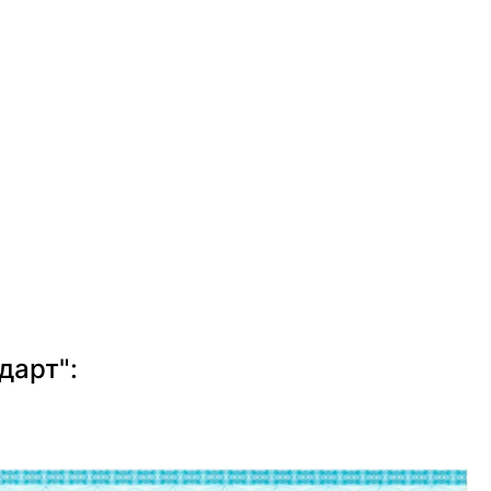
дарт":