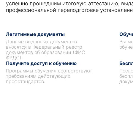
успешно прошедшим итоговую аттестацию, выд
профессиональной переподготовке установленн
Легитимные документы
Обуче
Данные выданных документов
Вы мо
вносятся в Федеральный реестр
обуче
документов об образовании (ФИС
ФРДО).
Получите доступ к обучению
Беспл
Программы обучения соответствуют
После
требованиям действующих
беспл
профстандартов.
докум