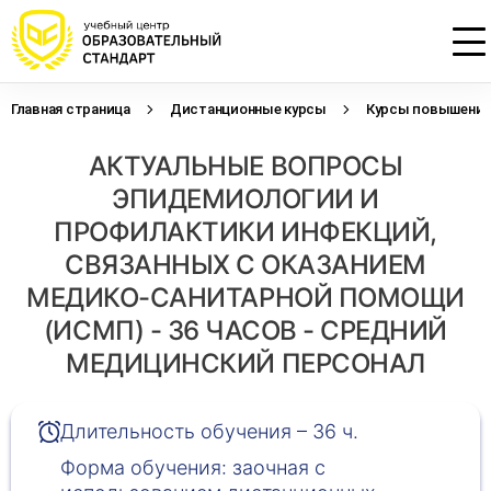
Главная страница
Дистанционные курсы
Курсы повышения 
Проконсультируем по НМО с
Подать заявку на обучение
Откликнуться на резюме
АКТУАЛЬНЫЕ ВОПРОСЫ
начислением баллов 14 ЗЕТ
Оставьте свои данные, наши специалисты
Оставьте свои данные, наши специалисты
свяжутся с Вами
свяжутся с Вами
ЭПИДЕМИОЛОГИИ И
Оставьте свои данные, наши специалисты
проконсультируют Вас
ПРОФИЛАКТИКИ ИНФЕКЦИЙ,
СВЯЗАННЫХ С ОКАЗАНИЕМ
МЕДИКО-САНИТАРНОЙ ПОМОЩИ
(ИСМП) - 36 ЧАСОВ - СРЕДНИЙ
МЕДИЦИНСКИЙ ПЕРСОНАЛ
Длительность обучения – 36 ч.
Форма обучения: заочная с