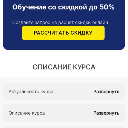
Обучение со скидкой до 50%
Создайте запрос на расчет скидки онлайн
РАССЧИТАТЬ СКИДКУ
ОПИСАНИЕ КУРСА
Актуальность курса
Актуальность курса объясняется тем, что в
условиях постоянно меняющейся
Описание курса
эпидемиологической ситуации важно, чтобы
медицинские специалисты владели
Курс повышения квалификации «Актуальные
информацией о последних тенденциях в