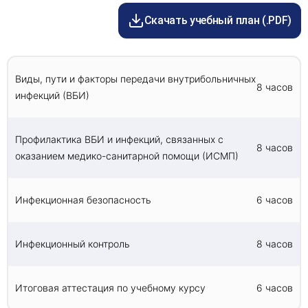
Изучение видов, путей, факторов и
диагностика», «Стоматология», «Стоматология
профилактики передачи внутрибольничных
Скачать учебный план (.PDF)
ортопедическая», «Стоматология
инфекций.
профилактическая», «Медицинская оптика»,
Актуализацию знаний об инфекционной
«Фармация».
безопасности и контроле.
Изучение информации о разработке
Виды, пути и факторы передачи внутрибольничных
8 часов
направлений предотвращения распространения
инфекций (ВБИ)
инфекций в медицинских учреждениях.
Освоение комплексного подхода к профилактике
и борьбе с инфекциями в контексте оказания
Профилактика ВБИ и инфекций, связанных с
медико-санитарной помощи.
8 часов
оказанием медико-санитарной помощи (ИСМП)
Инфекционная безопасность
6 часов
Инфекционный контроль
8 часов
Итоговая аттестация по учебному курсу
6 часов