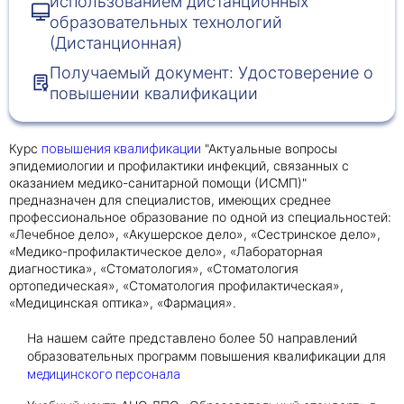
использованием дистанционных
образовательных технологий
(Дистанционная)
Получить консультацию
Получаемый документ: Удостоверение о
Приложите документы
повышении квалификации
Даю согласие на
обработку персональных
и
данных
e-mail рассылку
Курс
"Актуальные вопросы
повышения квалификации
Приложите документы
Получить консультацию
эпидемиологии и профилактики инфекций, связанных с
оказанием медико-санитарной помощи (ИСМП)"
предназначен для специалистов, имеющих среднее
профессиональное образование по одной из специальностей:
Даю согласие на
обработку персональных
Получить консультацию
«Лечебное дело», «Акушерское дело», «Сестринское дело»,
и
данных
e-mail рассылку
«Медико-профилактическое дело», «Лабораторная
диагностика», «Стоматология», «Стоматология
ортопедическая», «Стоматология профилактическая»,
Даю согласие на
обработку персональных
«Медицинская оптика», «Фармация».
и
данных
e-mail рассылку
На нашем сайте представлено более 50 направлений
образовательных программ повышения квалификации для
медицинского персонала