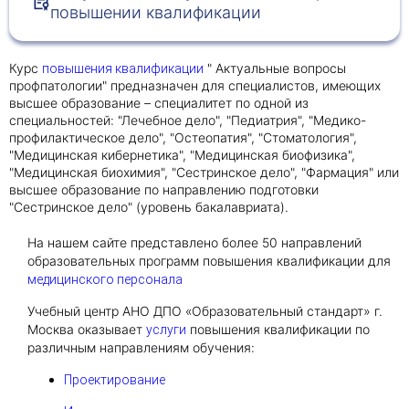
повышении квалификации
Получить консультацию
Курс
" Актуальные вопросы
повышения квалификации
Приложите документы
профпатологии" предназначен для специалистов, имеющих
высшее образование – специалитет по одной из
Даю согласие на
обработку персональных
специальностей: "Лечебное дело", "Педиатрия", "Медико-
и
данных
e-mail рассылку
профилактическое дело", "Остеопатия", "Стоматология",
Приложите документы
"Медицинская кибернетика", "Медицинская биофизика",
Получить консультацию
"Медицинская биохимия", "Сестринское дело", "Фармация" или
высшее образование по направлению подготовки
"Сестринское дело" (уровень бакалавриата).
Даю согласие на
обработку персональных
Получить консультацию
и
данных
e-mail рассылку
На нашем сайте представлено более 50 направлений
образовательных программ повышения квалификации для
медицинского персонала
Даю согласие на
обработку персональных
и
Учебный центр АНО ДПО «Образовательный стандарт» г.
данных
e-mail рассылку
Москва оказывает
повышения квалификации по
услуги
различным направлениям обучения:
Проектирование