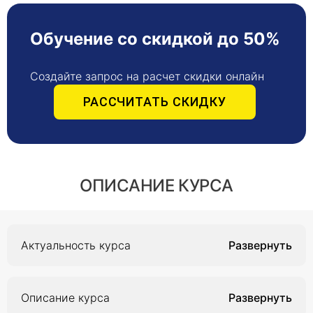
Обучение со скидкой до 50%
Создайте запрос на расчет скидки онлайн
РАССЧИТАТЬ СКИДКУ
ОПИСАНИЕ КУРСА
Актуальность курса
Актуальность курса обусловлена значительным
увеличением рисков, связанных с
Описание курса
профессиональной деятельностью человека,