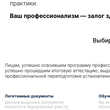
практики.
Ваш профессионализм — залог з
Выбир
Лицам, успешно освоившим программу професс
успешно прошедшим итоговую аттестацию, выд
профессиональной переподготовке установленн
Легитимные документы
Обуче
Данные выданных документов
Вы мо
вносятся в Федеральный реестр
обуче