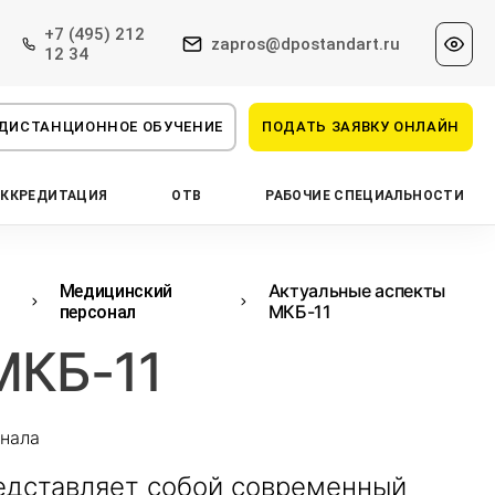
+7 (495) 212
zapros@dpostandart.ru
12 34
ДИСТАНЦИОННОЕ ОБУЧЕНИЕ
ПОДАТЬ ЗАЯВКУ ОНЛАЙН
АККРЕДИТАЦИЯ
ОТВ
РАБОЧИЕ СПЕЦИАЛЬНОСТИ
Актуальные аспекты
й
Медицинский
МКБ-11
персонал
КБ-11
онала
едставляет собой современный