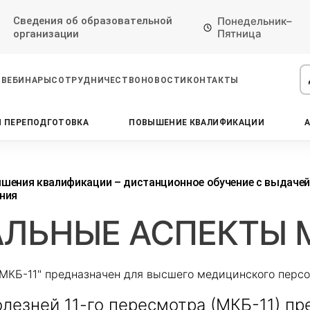
Сведения об образовательной
Понедельник–
Пятница
организации
ВЕБИНАРЫ
СОТРУДНИЧЕСТВО
НОВОСТИ
КОНТАКТЫ
 ПЕРЕПОДГОТОВКА
ПОВЫШЕНИЕ КВАЛИФИКАЦИИ
Проконсультируем по НМО с
Подать заявку на обучение
Откликнуться на резюме
начислением баллов 14 ЗЕТ
Оставьте свои данные, наши специалисты
Оставьте свои данные, наши специалисты
свяжутся с Вами
свяжутся с Вами
Оставьте свои данные, наши специалисты
шения квалификации – дистанционное обучение с выдаче
проконсультируют Вас
ния
АЛЬНЫЕ АСПЕКТЫ М
МКБ-11" предназначен для высшего медицинского перс
езней 11-го пересмотра (МКБ-11) пр