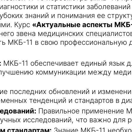
иагностики и статистики заболеваний
убоких знаний и понимания ее структ
ями. Курс
«Актуальные аспекты МКБ
его звена медицинских специалистов
Получить консультацию
ть МКБ-11 в свою профессиональную 
Приложите документы
Даю согласие на
обработку персональных
:
МКБ-11 обеспечивает единый язык д
и
данных
e-mail рассылку
Приложите документы
 улучшению коммуникации между меди
Получить консультацию
е последних обновлений и изменени
Даю согласие на
обработку персональных
Получить консультацию
и
данных
e-mail рассылку
еменных тенденций и стандартов в ди
ледований:
Правильное применение МК
Даю согласие на
обработку персональных
учных исследований, что важно для 
и
данных
e-mail рассылку
м стандартам:
Знание МКБ-11 необхо