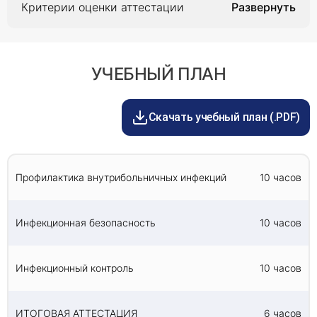
Критерии оценки аттестации
Итоговая аттестация проводится в форме
квалификации, необходимо заниматься не менее
тестирования.
4 часов в день.
Чтобы пройти курс, необходимо сдать
компьютерное тестирование. Тест направлен на
Обучение проходит полностью дистанционно.
проверку теоретической и практической базы
График обсуждается с каждым слушателем в
УЧЕБНЫЙ ПЛАН
процесса.
индивидуальном порядке.
Скачать учебный план (.PDF)
Профилактика внутрибольничных инфекций
10 часов
Инфекционная безопасность
10 часов
Инфекционный контроль
10 часов
ИТОГОВАЯ АТТЕСТАЦИЯ
6 часов