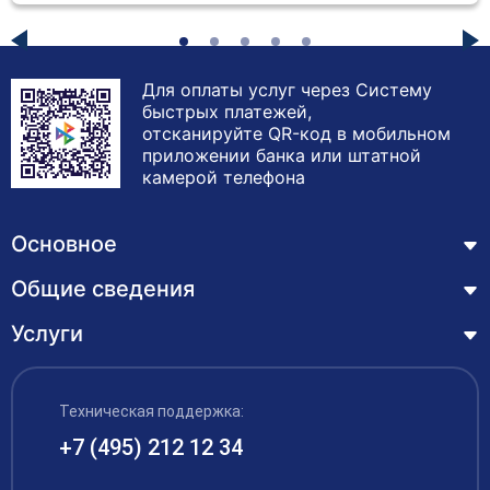
Для оплаты услуг через Систему
быстрых платежей,
отсканируйте QR-код в мобильном
приложении банка или штатной
камерой телефона
Основное
Общие сведения
Курсы
Лицензия
Услуги
Основные сведения
Обучающимся
Структура и органы управления образовательной
Профессиональная переподготовка
организацией
ЦЗН
Техническая поддержка:
Курсы повышения квалификации – дистанционное
Документы
обучение с выдачей удостоверения
+7 (495) 212 12 34
Акции
Образование
Охрана труда
Наши выпускники