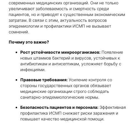
современных медицинских организаций. Они не только
увеличивают заболеваемость и смертность среди
пациентов, но и приводят к существенным экономическим
Получить консультацию
затратам. В связи с этим, актуальность вопросов
эпидемиологии и профилактики ИСМП не вызывает
Приложите документы
сомнений.
Даю согласие на
обработку персональных
и
данных
e-mail рассылку
Почему это важно?
Приложите документы
Получить консультацию
Рост устойчивости микроорганизмов:
Появление
новых штаммов бактерий и вирусов, устойчивых к
антибиотикам и антисептикам, усложняет борьбу с
инфекциями.
Даю согласие на
обработку персональных
Получить консультацию
и
данных
e-mail рассылку
Правовые требования:
Усиление контроля со
стороны государственных органов обязывает
медицинские организации строго соблюдать
Даю согласие на
обработку персональных
санитарно-эпидемиологические нормы.
и
данных
e-mail рассылку
Безопасность пациентов и персонала:
Эффективная
профилактика ИСМП снижает риски заражения и
повышает качество медицинской помощи.