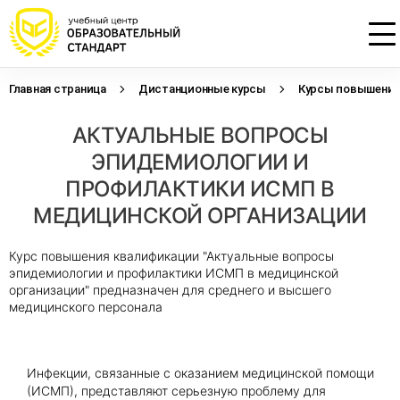
Главная страница
Дистанционные курсы
Курсы повышения 
Проконсультируем по НМО с
Подать заявку на обучение
Откликнуться на резюме
АКТУАЛЬНЫЕ ВОПРОСЫ
начислением баллов 14 ЗЕТ
Оставьте свои данные, наши специалисты
Оставьте свои данные, наши специалисты
свяжутся с Вами
свяжутся с Вами
ЭПИДЕМИОЛОГИИ И
Оставьте свои данные, наши специалисты
проконсультируют Вас
ПРОФИЛАКТИКИ ИСМП В
МЕДИЦИНСКОЙ ОРГАНИЗАЦИИ
Курс повышения квалификации "Актуальные вопросы
эпидемиологии и профилактики ИСМП в медицинской
организации" предназначен для среднего и высшего
медицинского персонала
Инфекции, связанные с оказанием медицинской помощи
(ИСМП), представляют серьезную проблему для