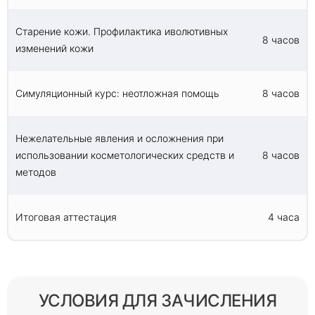
сбалансированное питание, регулярные
физические упражнения и достаточный сон.
Старение кожи. Профилактика иволютивных
Уход за кожей, включающий средства с
8 часов
изменений кожи
антиоксидантами, ретиноидами и
солнцезащитным кремом, также поможет
защитить кожу от повреждений и уменьшить
Симуляционный курс: неотложная помощь
8 часов
появление мелких морщин.
Нежелательные явления и осложнения при
Симуляционный курс: неотложная помощь
использовании косметологических средств и
8 часов
методов
Симуляционные курсы по оказанию
неотложной помощи предназначены для
Итоговая аттестация
4 часа
практической подготовки медицинских
работников в чрезвычайных ситуациях. Эти
курсы охватывают целый ряд тем, включая
травматологическую помощь, остановку
сердца, нарушение дыхания и многое другое.
УСЛОВИЯ ДЛЯ ЗАЧИСЛЕНИЯ