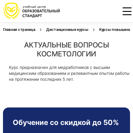
Главная страница
Дистанционные курсы
Курсы повышения 
Проконсультируем по НМО с
Подать заявку на обучение
Откликнуться на резюме
АКТУАЛЬНЫЕ ВОПРОСЫ
начислением баллов 14 ЗЕТ
Оставьте свои данные, наши специалисты
Оставьте свои данные, наши специалисты
свяжутся с Вами
свяжутся с Вами
КОСМЕТОЛОГИИ
Оставьте свои данные, наши специалисты
проконсультируют Вас
Курс предназначен для медработников с высшим
медицинским образованием и релевантным опытом работы
на протяжении последних 5 лет.
Обучение со скидкой до 50%