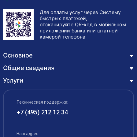
Для оплаты услуг через Систему
быстрых платежей,
отсканируйте QR-код в мобильном
приложении банка или штатной
камерой телефона
Основное
Общие сведения
Курсы
Лицензия
Услуги
Основные сведения
Обучающимся
Структура и органы управления образовательной
Профессиональная переподготовка
организацией
ЦЗН
Техническая поддержка:
Курсы повышения квалификации – дистанционное
Документы
обучение с выдачей удостоверения
+7 (495) 212 12 34
Акции
Образование
Охрана труда
Наши выпускники
Руководство и педагогический состав
Рабочие специальности
Наш адрес:
Контакты