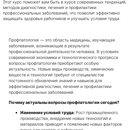
Этот курс поможет вам быть в курсе современных тенденций,
методов диагностики, лечения и профилактики
профессиональных заболеваний, что позволит эффективно
Получить консультацию
защищать здоровье работников и улучшать условия труда.
Приложите документы
Даю согласие на
обработку персональных
Профпатология — это область медицины, изучающая
и
данных
e-mail рассылку
заболевания, возникающие в результате
Приложите документы
Получить консультацию
профессиональной деятельности человека. В условиях
современной экономики и технологического прогресса
вопросы профпатологии приобретают особую
актуальность. Новые виды производств, химических
Даю согласие на
обработку персональных
Получить консультацию
веществ и технологий требуют от специалистов
и
данных
e-mail рассылку
постоянного обновления знаний и навыков для
эффективной диагностики, лечения и профилактики
профессиональных заболеваний.
Даю согласие на
обработку персональных
и
данных
e-mail рассылку
Почему актуальны вопросы профпатологии сегодня?
Изменение условий труда:
Рост промышленного
производства, внедрение новых технологий и
материалов приводят к появлению новых факторов
риска для здоровья работников.