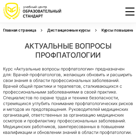
Главная страница
Дистанционные курсы
Курсы повышения 
Проконсультируем по НМО с
Подать заявку на обучение
Откликнуться на резюме
АКТУАЛЬНЫЕ ВОПРОСЫ
начислением баллов 14 ЗЕТ
Оставьте свои данные, наши специалисты
Оставьте свои данные, наши специалисты
свяжутся с Вами
свяжутся с Вами
ПРОФПАТОЛОГИИ
Оставьте свои данные, наши специалисты
проконсультируют Вас
Курс «Актуальные вопросы профпатологии» предназначен
для: Врачей-профпатологов, желающих обновить и расширить
свои знания в области профессиональных заболеваний.
Врачей общей практики и терапевтов, сталкивающихся с
профессиональными заболеваниями в своей практике.
Специалистов по охране труда и технике безопасности,
стремящихся углубить понимание профпатологических рисков
и методов их предотвращения. Руководителей медицинских
организаций, ответственных за организацию медицинских
осмотров и профилактику профессиональных заболеваний.
Медицинских работников, заинтересованных в повышении
квалификации и обновлении знаний в области профпатологии.