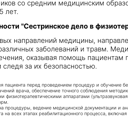
ников со средним медицинским образ
5 лет.
ности "Сестринское дело в физиоте
Получить консультацию
евых направлений медицины, направл
Приложите документы
различных заболеваний и травм. Меди
Даю согласие на
обработку персональных
ечения, оказывая помощь пациентам 
и
данных
e-mail рассылку
 следя за их безопасностью.
Приложите документы
Получить консультацию
ния пациента перед проведением процедур и обучение 
Даю согласие на
обработку персональных
начений врача, обеспечение точного соблюдения методик
Получить консультацию
и
данных
e-mail рассылку
ми физиотерапевтическими аппаратами (ультразвуковая т
орм.
на процедуры, ведение медицинской документации и ана
Даю согласие на
обработку персональных
та на всех этапах реабилитационного процесса, включа
и
данных
e-mail рассылку