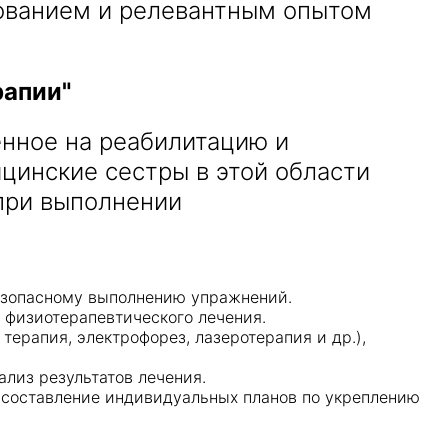
ованием и релевантным опытом
рапии"
енное на реабилитацию и
цинские сестры в этой области
при выполнении
безопасному выполнению упражнений.
 физиотерапевтического лечения.
ерапия, электрофорез, лазеротерапия и др.),
лиз результатов лечения.
я составление индивидуальных планов по укреплению