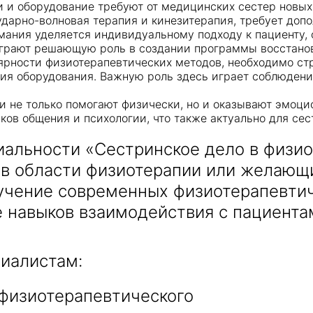
и и оборудование требуют от медицинских сестер новых
 ударно-волновая терапия и кинезитерапия, требует до
имания уделяется индивидуальному подходу к пациенту,
играют решающую роль в создании программы восстанов
лярности физиотерапевтических методов, необходимо стр
ния оборудования. Важную роль здесь играет соблюден
ии не только помогают физически, но и оказывают эмоц
ков общения и психологии, что также актуально для сес
иальности «Сестринское дело в физи
в области физиотерапии или желающих
учение современных физиотерапевтич
е навыков взаимодействия с пациента
иалистам:
физиотерапевтического