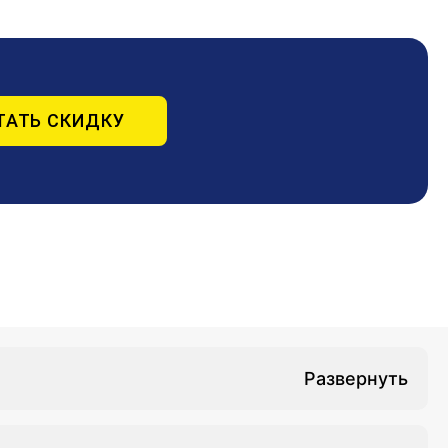
ТАТЬ СКИДКУ
нских сестёр по специальности физиотерапия
ы повышения квалификации медицинских сестёр по