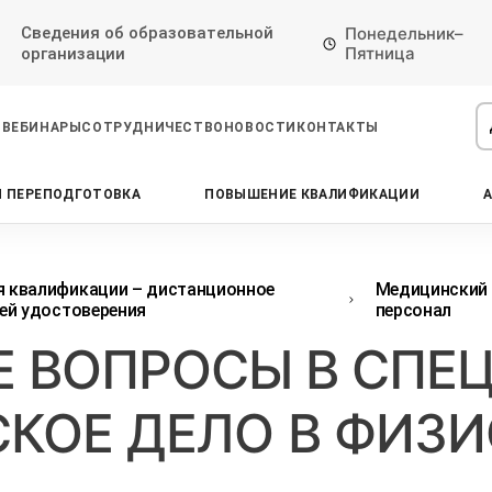
Сведения об образовательной
Понедельник–
Пятница
организации
ВЕБИНАРЫ
СОТРУДНИЧЕСТВО
НОВОСТИ
КОНТАКТЫ
 ПЕРЕПОДГОТОВКА
ПОВЫШЕНИЕ КВАЛИФИКАЦИИ
Проконсультируем по НМО с
Подать заявку на обучение
Откликнуться на резюме
начислением баллов 14 ЗЕТ
Оставьте свои данные, наши специалисты
Оставьте свои данные, наши специалисты
свяжутся с Вами
свяжутся с Вами
Оставьте свои данные, наши специалисты
 квалификации – дистанционное
Медицинский
проконсультируют Вас
ей удостоверения
персонал
Е ВОПРОСЫ В СПЕ
КОЕ ДЕЛО В ФИЗ