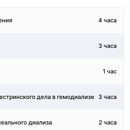
ения
4 часа
ринского дела. Это набор совещаний,
3 часа
ого дела - это искусство и наука, направленные
1 час
гемодиализе
естринского дела в гемодиализе
3 часа
ого сестринского ухода. Основы сестринского
неального диализа
2 часа
актики. Медсестры должны уметь работать и