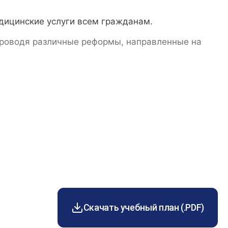
дицинские услуги всем гражданам.
 проводя различные реформы, направленные на
оторые представляют собой основы сестринской
ной работе. Они имеют место для понимания
нтами и широким кругом работников.
Скачать учебный план (.PDF)