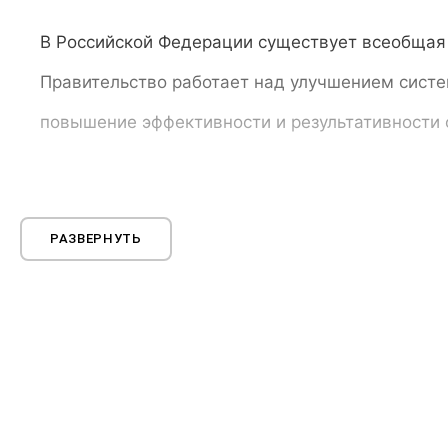
В Российской Федерации существует всеобщая 
Правительство работает над улучшением систе
повышение эффективности и результативности 
Теория сестринского дела
РАЗВЕРНУТЬ
Теоретические основы сестринского дела отно
практики. Эти основы необходимы медсестрам 
природы сестринского дела, его роли в здрав