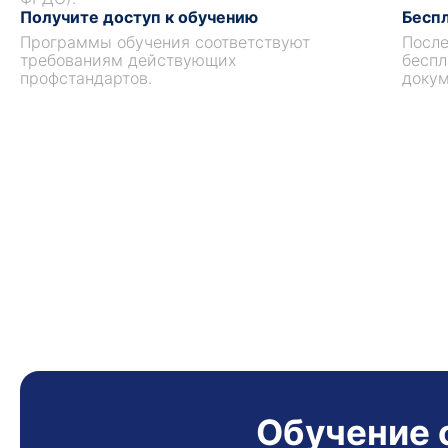
Получите доступ к обучению
Беспл
Программы обучения соответствуют
После
требованиям действующих
беспл
профстандартов.
докум
Обучение 