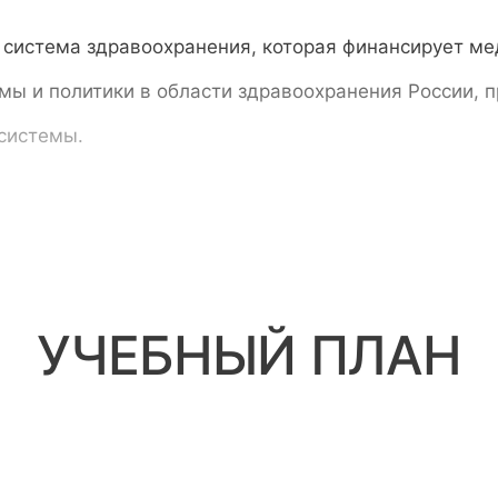
система здравоохранения, которая финансирует ме
мы и политики в области здравоохранения России,
системы.
УЧЕБНЫЙ ПЛАН
сятся к проявлениям, концепциям и проявлениям, к
для рассмотрения и применения в своей повседнев
оохранении и отношениях между медсестрами, пацие