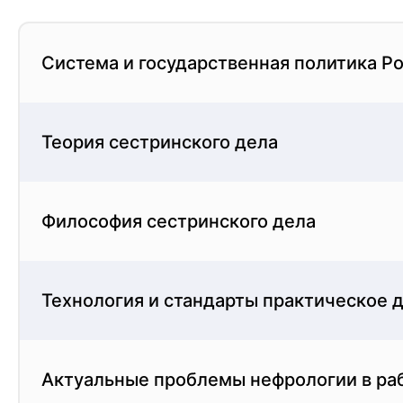
Философия сестринского дела
Система и государственная политика Р
Философия сестринского дела - это фундамента
Теория сестринского дела
рекомендаций и назначений, определяющих цель
на уход за отдельными людьми, семьями и соо
Философия сестринского дела
Технология и стандарты практическое деятельност
Технология и стандарты практическое 
Гемодиализ - это высокоспециализированная м
Актуальные проблемы нефрологии в ра
дела при гемодиализе включают глубокое пони