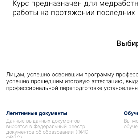
Курс предназначен для медработ
работы на протяжении последних 
Выбир
Лицам, успешно освоившим программу професс
успешно прошедшим итоговую аттестацию, выд
профессиональной переподготовке установленн
Легитимные документы
Обуче
Данные выданных документов
Вы мо
вносятся в Федеральный реестр
обуче
документов об образовании (ФИС
ФРДО).