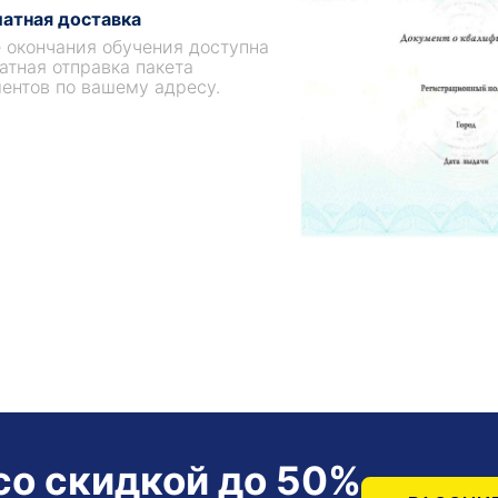
атная доставка
 окончания обучения доступна
атная отправка пакета
ентов по вашему адресу.
со скидкой до 50%