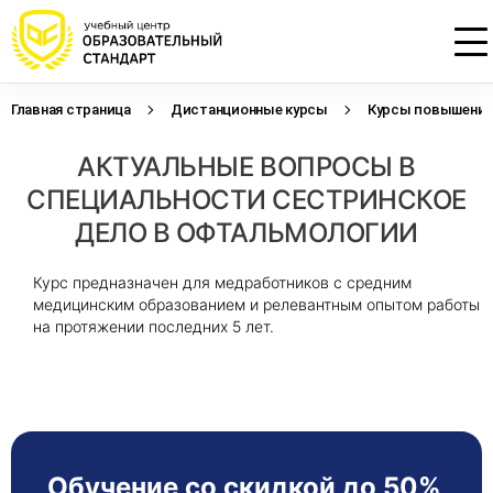
Главная страница
Дистанционные курсы
Курсы повышения 
Проконсультируем по НМО с
Подать заявку на обучение
Откликнуться на резюме
АКТУАЛЬНЫЕ ВОПРОСЫ В
начислением баллов 14 ЗЕТ
Оставьте свои данные, наши специалисты
Оставьте свои данные, наши специалисты
свяжутся с Вами
свяжутся с Вами
СПЕЦИАЛЬНОСТИ СЕСТРИНСКОЕ
Оставьте свои данные, наши специалисты
проконсультируют Вас
ДЕЛО В ОФТАЛЬМОЛОГИИ
Курс предназначен для медработников с средним
медицинским образованием и релевантным опытом работы
на протяжении последних 5 лет.
Обучение со скидкой до 50%