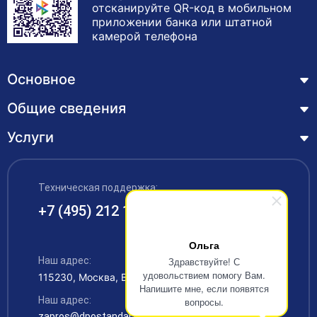
отсканируйте QR-код в мобильном
приложении банка или штатной
камерой телефона
Основное
Общие сведения
Курсы
Лицензия
Услуги
Основные сведения
Обучающимся
Структура и органы управления образовательной
Профессиональная переподготовка
организацией
ЦЗН
Техническая поддержка:
Курсы повышения квалификации – дистанционное
Документы
обучение с выдачей удостоверения
+7 (495) 212 12 34
Акции
Образование
Охрана труда
Наши выпускники
Ольга
Руководство и педагогический состав
Рабочие специальности
Наш адрес:
Здравствуйте! С
Контакты
удовольствием помогу Вам.
115230, Москва, Варшавское шоссе 42
Материально-техническое обеспечение
Аккредитация
Напишите мне, если появятся
Наш адрес:
вопросы.
Платные образовательные услуги
zapros@dpostandart.ru