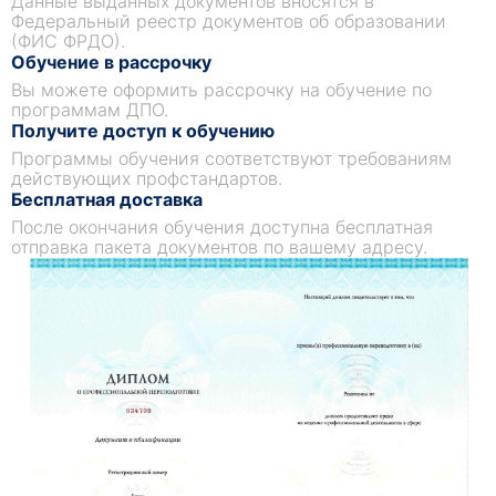
Данные выданных документов вносятся в
Федеральный реестр документов об образовании
Неотложная помощь
(ФИС ФРДО).
Неотложная медицинская помощь -
Обучение в рассрочку
важнейший аспект отрасли здравоохранения,
Вы можете оформить рассрочку на обучение по
который включает в себя оказание
программам ДПО.
немедленной медицинской помощи пациентам,
Получите доступ к обучению
нуждающимся в срочной медицинской
Программы обучения соответствуют требованиям
помощи. Сестринское дело в неотложной
действующих профстандартов.
медицинской помощи является важным
Бесплатная доставка
компонентом системы неотложной
После окончания обучения доступна бесплатная
медицинской помощи и играет решающую роль
отправка пакета документов по вашему адресу.
в обеспечении наилучшего ухода за
пациентами. Медсестры скорой помощи
отвечают за оценку состояния пациентов,
проведение неотложных мероприятий и
координацию помощи с другими
медицинскими работниками.