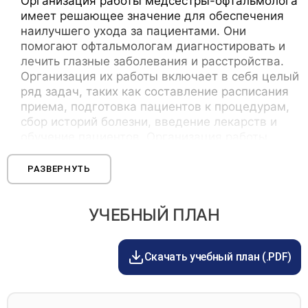
Организация работы медсестры-офтальмолога
“Офтальмология” позволяют врачам получать
имеет решающее значение для обеспечения
актуальную информацию о новейших методах
наилучшего ухода за пациентами. Они
исследования и лечения глазных заболеваний.
помогают офтальмологам диагностировать и
Программа повышение квалификации
лечить глазные заболевания и расстройства.
“Офтальмология” разработана для специалистов
Организация их работы включает в себя целый
офтальмологического профиля.
ряд задач, таких как составление расписания
приема, подготовка пациентов к процедурам,
сбор историй болезни, введение лекарств и
обучение пациентов. Организация работы
медсестры-офтальмолога также включает в
себя обеспечение стерильности и исправности
РАЗВЕРНУТЬ
медицинского оборудования, а также точность
и актуальность записей о пациентах.
УЧЕБНЫЙ ПЛАН
Анатомия и физиология органа зрения
Скачать учебный план (.PDF)
Орган зрения представляет собой сложную
структуру, играющую важнейшую роль в нашей
повседневной жизни. Анатомия органа зрения
включает в себя несколько частей, таких как