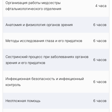
Организация работы медсестры
роговица, радужная оболочка, зрачок,
4 часа
офтальмологического отделения
хрусталик, сетчатка и зрительный нерв.
Каждая из этих частей выполняет
определенную функцию, которая способствует
Анатомия и физиология органов зрения
6 часов
общему функционированию органа зрения.
Физиология органа зрения включает в себя
процессы, происходящие в каждой из его
Методы исследования глаза и его придатков
6 часов
частей. Например, радужная оболочка
регулирует размер зрачка, чтобы
контролировать количество света,
Сестринский процесс при заболеваниях органов
попадающего в глаз, а хрусталик меняет
6 часов
зрения и его придатков
форму, чтобы сфокусироваться на объектах,
находящихся на разных расстояниях.
Инфекционная безопасность и инфекционный
6 часов
контроль
Методы исследования глаза и его придатков
Существует несколько методов обследования
глаза и его придатков, включая проверку
Неотложная помощь
6 часов
остроты зрения, исследование зрачка, глазной
подвижности и внешний осмотр глаза. Тест на