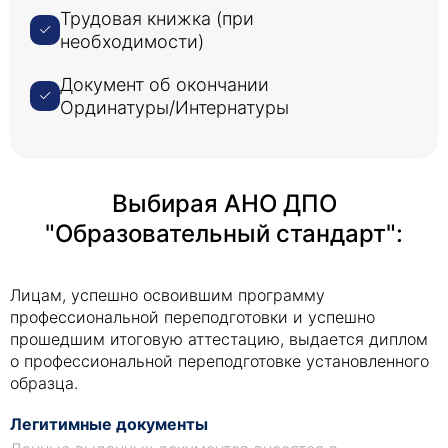
нарушениями зрения. Процесс начинается с
Трудовая книжка (при
тщательной оценки состояния пациента,
необходимости)
включая его историю болезни, симптомы и
текущие лекарства. Затем медсестра
Документ об окончании
разрабатывает индивидуальный план ухода,
Ординатуры/Интернатуры
учитывающий индивидуальные потребности и
предпочтения пациента.
Выбирая АНО ДПО
Инфекционная безопасность и инфекционный контроль
Для предотвращения распространения и
"Образовательный стандарт":
обеспечения безопасности пациентов,
медработников и населения необходимо
применять надлежащие меры инфекционного
Лицам, успешно освоившим программу
контроля. Меры инфекционного контроля
профессиональной переподготовки и успешно
включают в себя гигиену рук, используя
прошедшим итоговую аттестацию, выдается диплом
средства индивидуальной защиты,
о профессиональной переподготовке установленного
надлежащую очистку и дезинфекцию
образца.
оборудования и помещений.
Легитимные документы