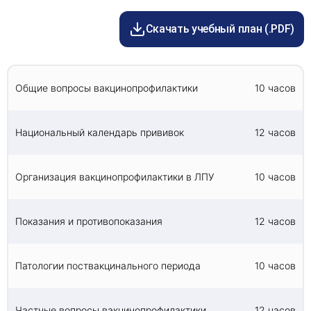
Получение информации о современных
профилактическое дело», «Лабораторная
вакцинах, их особенностях, эффективности и
диагностика», «Стоматология», «Стоматология
безопасности.
Скачать учебный план (.PDF)
ортопедическая», «Стоматология
Актуализацию информации о техниках введения
профилактическая», «Медицинская оптика»,
вакцин и решении возможных проблем,
«Фармация».
связанных с поствакцинальным периодом.
Актуализацию информации о национальном
Общие вопросы вакцинопрофилактики
10 часов
календаре прививок.
Получение знаний об организации
вакцинопрофилактики в ЛПУ.
Национальный календарь прививок
12 часов
Организация вакцинопрофилактики в ЛПУ
10 часов
Показания и противопоказания
12 часов
Патологии поствакцинального периода
10 часов
Частные вопросы вакцинопрофилактики
12 часов