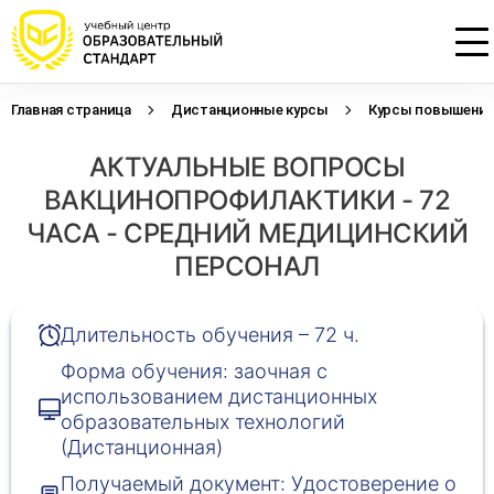
Главная страница
Дистанционные курсы
Курсы повышения 
Проконсультируем по НМО с
Подать заявку на обучение
Откликнуться на резюме
АКТУАЛЬНЫЕ ВОПРОСЫ
начислением баллов 14 ЗЕТ
Оставьте свои данные, наши специалисты
Оставьте свои данные, наши специалисты
свяжутся с Вами
свяжутся с Вами
ВАКЦИНОПРОФИЛАКТИКИ - 72
Оставьте свои данные, наши специалисты
проконсультируют Вас
ЧАСА - СРЕДНИЙ МЕДИЦИНСКИЙ
ПЕРСОНАЛ
Длительность обучения – 72 ч.
Форма обучения: заочная с
использованием дистанционных
образовательных технологий
(Дистанционная)
Получаемый документ: Удостоверение о