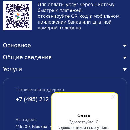
Для оплаты услуг через Систему
быстрых платежей,
отсканируйте QR-код в мобильном
приложении банка или штатной
камерой телефона
Основное
Общие сведения
Курсы
Лицензия
Услуги
Основные сведения
Обучающимся
Структура и органы управления образовательной
Профессиональная переподготовка
организацией
ЦЗН
Техническая поддержка:
Курсы повышения квалификации – дистанционное
Документы
обучение с выдачей удостоверения
+7 (495) 212 12 34
Акции
Образование
Охрана труда
Наши выпускники
Ольга
Руководство и педагогический состав
Рабочие специальности
Наш адрес:
Контакты
Здравствуйте! С
115230, Москва, Варшавское шоссе 42
удовольствием помогу Вам.
Материально-техническое обеспечение
Аккредитация