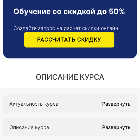
Обучение со скидкой до 50%
Создайте запрос на расчет скидки онлайн
РАССЧИТАТЬ СКИДКУ
ОПИСАНИЕ КУРСА
Актуальность курса
Актуальность курса объясняется тем, что в
настоящее время существует вероятность
Описание курса
возникновения и распространения различных
инфекционных заболеваний, в связи с чем
Курс повышения квалификации «Актуальные