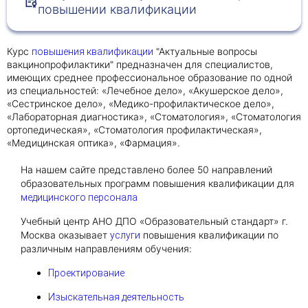
повышении квалификации
Получить консультацию
Курс
"Актуальные вопросы
повышения квалификации
Приложите документы
вакцинопрофилактики" предназначен для специалистов,
имеющих среднее профессиональное образование по одной
Даю согласие на
обработку персональных
из специальностей: «Лечебное дело», «Акушерское дело»,
и
данных
e-mail рассылку
«Сестринское дело», «Медико-профилактическое дело»,
Приложите документы
«Лабораторная диагностика», «Стоматология», «Стоматология
Получить консультацию
ортопедическая», «Стоматология профилактическая»,
«Медицинская оптика», «Фармация».
Даю согласие на
обработку персональных
На нашем сайте представлено более 50 направлений
Получить консультацию
и
данных
e-mail рассылку
образовательных программ повышения квалификации для
медицинского персонала
Даю согласие на
обработку персональных
Учебный центр АНО ДПО «Образовательный стандарт» г.
и
данных
e-mail рассылку
Москва оказывает
повышения квалификации по
услуги
различным направлениям обучения:
Проектирование
Изыскательная деятельность