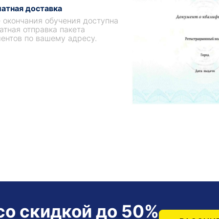
атная доставка
 окончания обучения доступна
атная отправка пакета
ентов по вашему адресу.
со скидкой до 50%