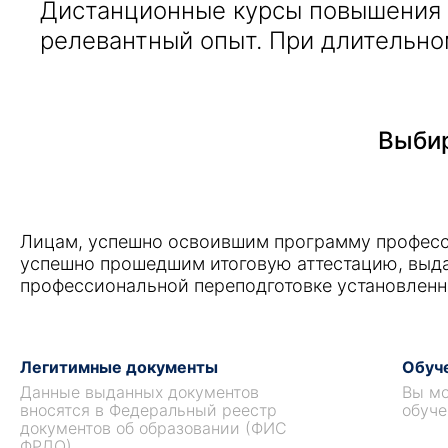
Дистанционные курсы повышения 
релевантный опыт. При длительно
Выбир
Лицам, успешно освоившим программу професс
успешно прошедшим итоговую аттестацию, выд
профессиональной переподготовке установленн
Легитимные документы
Обуче
Данные выданных документов
Вы мо
вносятся в Федеральный реестр
обуче
документов об образовании (ФИС
ФРДО).