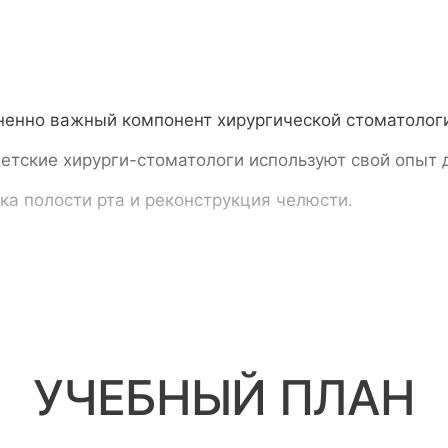
сьмом по указанному при регистрации адресу.
ненно важный компонент хирургической стоматологи
Детские хирурги-стоматологи используют свой опыт 
ка полости рта и реконструкция челюсти.
УЧЕБНЫЙ ПЛАН
используются для облегчения боли и дискомфорта во 
го рассмотрения из-за потенциальных рисков и побоч