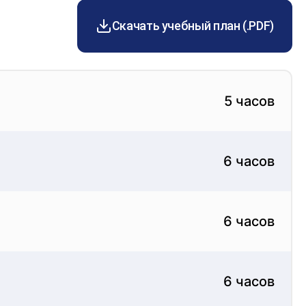
идные противовоспалительные препараты и
Скачать учебный план (.PDF)
5 часов
 у ребенка сильно разрушенный кариесом или
, если у ребенка скученность зубов или если зуб
6 часов
6 часов
6 часов
ументов и материалов для обеспечения