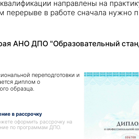
квалификации направлены на практи
м перерыве в работе сначала нужно п
Получить консультацию
ая АНО ДПО "Образовательный стан
Приложите документы
Даю согласие на
обработку персональных
и
данных
e-mail рассылку
Приложите документы
иональной переподготовки и
Получить консультацию
ается диплом о
ого образца.
Даю согласие на
обработку персональных
Получить консультацию
и
данных
e-mail рассылку
ние в рассрочку
Даю согласие на
жете оформить рассрочку на
обработку персональных
ние по программам ДПО.
и
данных
e-mail рассылку