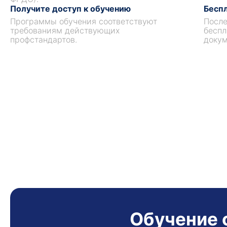
Получите доступ к обучению
Беспл
Программы обучения соответствуют
После
требованиям действующих
беспл
профстандартов.
докум
Обучение 