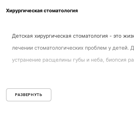
Оригиналы документов мы отправляем заказным пи
Хирургическая стоматология
Детская хирургическая стоматология - это жиз
лечении стоматологических проблем у детей. 
устранение расщелины губы и неба, биопсия ра
Обезболивающие в детской стоматологии
РАЗВЕРНУТЬ
Обезболивающие средства в детской стоматологии 
обезболивающих средств у детей требует тщательно