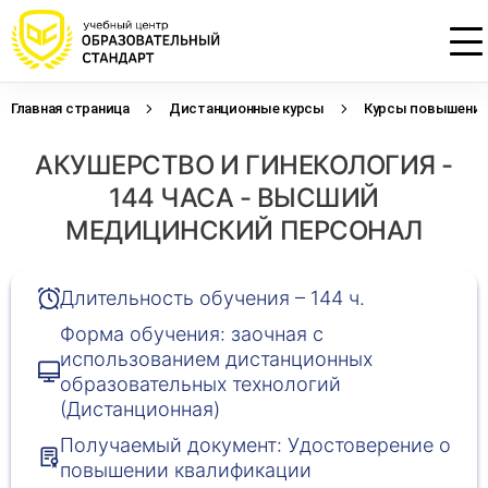
Главная страница
Дистанционные курсы
Курсы повышения 
Проконсультируем по НМО с
Подать заявку на обучение
Откликнуться на резюме
АКУШЕРСТВО И ГИНЕКОЛОГИЯ -
начислением баллов 14 ЗЕТ
Оставьте свои данные, наши специалисты
Оставьте свои данные, наши специалисты
свяжутся с Вами
свяжутся с Вами
144 ЧАСА - ВЫСШИЙ
Оставьте свои данные, наши специалисты
проконсультируют Вас
МЕДИЦИНСКИЙ ПЕРСОНАЛ
Длительность обучения – 144 ч.
Форма обучения: заочная с
использованием дистанционных
образовательных технологий
(Дистанционная)
Получаемый документ: Удостоверение о
повышении квалификации