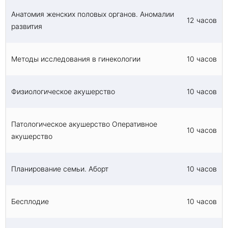
лабораторных и инструментальных
Анатомия женских половых органов. Аномалии
исследований, назначения лечения заболеваний
12 часов
развития
женской половой системы.
Приобретение компетенций ведения
беременности и родов, оказания акушерской и
гинекологической помощи, оказания неотложной
Методы исследования в гинекологии
10 часов
помощи при акушерских и гинекологических
патологиях.
Физиологическое акушерство
10 часов
Патологическое акушерство Оперативное
10 часов
акушерство
Планирование семьи. Аборт
10 часов
Бесплодие
10 часов