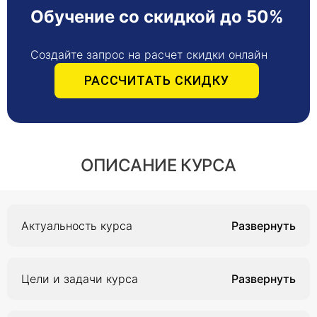
Обучение со скидкой до 50%
Создайте запрос на расчет скидки онлайн
РАССЧИТАТЬ СКИДКУ
ОПИСАНИЕ КУРСА
Актуальность курса
Акушерство и гинекология является важной и
востребованной областью медицины, которая
Цели и задачи курса
занимается вопросами здоровья женщины на
протяжении всей ее жизни. Актуальность
Цель дополнительной профессиональной
данного курса обуславливается высоким