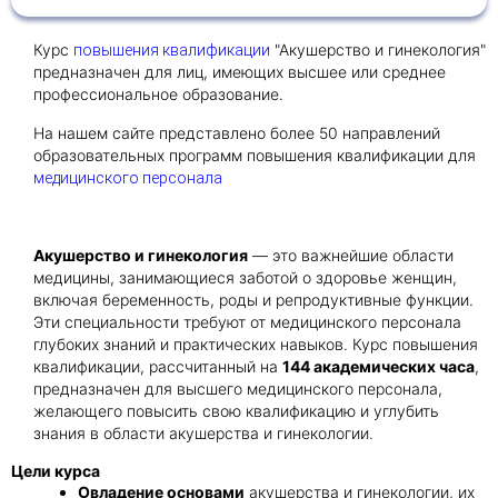
Курс
"Акушерство и гинекология"
повышения квалификации
Получить консультацию
предназначен для лиц, имеющих высшее или среднее
профессиональное образование.
Приложите документы
Даю согласие на
На нашем сайте представлено более 50 направлений
обработку персональных
и
образовательных программ повышения квалификации для
данных
e-mail рассылку
медицинского персонала
Приложите документы
Получить консультацию
Акушерство и гинекология
— это важнейшие области
Даю согласие на
обработку персональных
медицины, занимающиеся заботой о здоровье женщин,
Получить консультацию
и
данных
e-mail рассылку
включая беременность, роды и репродуктивные функции.
Эти специальности требуют от медицинского персонала
глубоких знаний и практических навыков. Курс повышения
Даю согласие на
обработку персональных
квалификации, рассчитанный на
144 академических часа
,
и
данных
e-mail рассылку
предназначен для высшего медицинского персонала,
желающего повысить свою квалификацию и углубить
знания в области акушерства и гинекологии.
Цели курса
Овладение основами
акушерства и гинекологии, их