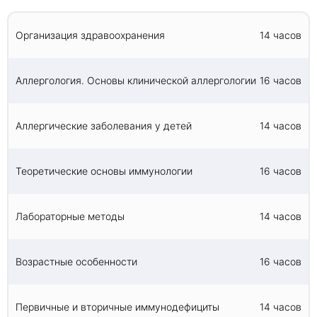
аллергоспецифической терапии.
Изучение основ медикаментозной терапии
аллергических заболеваний, немедикаментозной
Организация здравоохранения
14 часов
терапии аллергических заболеваний.
Изучение основ проведения аллергологического
обследования, интерпретации результатов
Аллергология. Основы клинической аллергологии
16 часов
лабораторных исследований, назначения
медикаментозной терапии при аллергических
заболеваниях.
Аллергические заболевания у детей
14 часов
Приобретение навыков проведения кожных
проб, постановки аллергических проб,
проведения функциональных исследований.
Приобретение компетенций в области
Теоретические основы иммунологии
16 часов
интерпретации результатов лабораторных
исследований, назначения медикаментозной
терапии при аллергических заболеваниях,
Лабораторные методы
14 часов
оказания неотложной помощи при
аллергических реакциях.
Возрастные особенности
16 часов
Первичные и вторичные иммунодефициты
14 часов