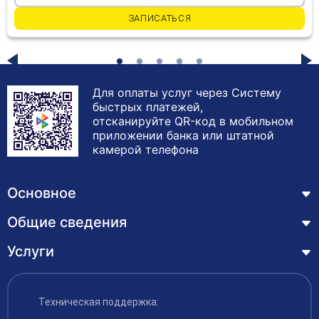
ЗАПИСАТЬСЯ
Для оплаты услуг через Систему
быстрых платежей,
отсканируйте QR-код в мобильном
приложении банка или штатной
камерой телефона
Основное
Общие сведения
Курсы
Лицензия
Услуги
Основные сведения
Обучающимся
Структура и органы управления образовательной
Профессиональная переподготовка
организацией
ЦЗН
Техническая поддержка:
Курсы повышения квалификации – дистанционное
Документы