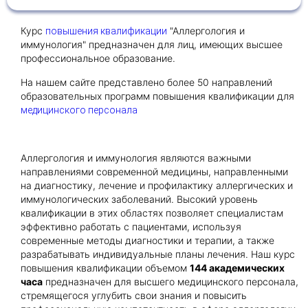
Курс
"Аллергология и
повышения квалификации
Получить консультацию
иммунология" предназначен для лиц, имеющих высшее
профессиональное образование.
Приложите документы
Даю согласие на
На нашем сайте представлено более 50 направлений
обработку персональных
и
образовательных программ повышения квалификации для
данных
e-mail рассылку
медицинского персонала
Приложите документы
Получить консультацию
Аллергология и иммунология являются важными
Даю согласие на
обработку персональных
направлениями современной медицины, направленными
Получить консультацию
и
данных
e-mail рассылку
на диагностику, лечение и профилактику аллергических и
иммунологических заболеваний. Высокий уровень
квалификации в этих областях позволяет специалистам
Даю согласие на
обработку персональных
эффективно работать с пациентами, используя
и
данных
e-mail рассылку
современные методы диагностики и терапии, а также
разрабатывать индивидуальные планы лечения. Наш курс
повышения квалификации объемом
144 академических
часа
предназначен для высшего медицинского персонала,
стремящегося углубить свои знания и повысить