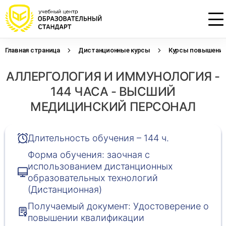
Главная страница
Дистанционные курсы
Курсы повышения 
Проконсультируем по НМО с
Подать заявку на обучение
Откликнуться на резюме
АЛЛЕРГОЛОГИЯ И ИММУНОЛОГИЯ -
начислением баллов 14 ЗЕТ
Оставьте свои данные, наши специалисты
Оставьте свои данные, наши специалисты
свяжутся с Вами
свяжутся с Вами
144 ЧАСА - ВЫСШИЙ
Оставьте свои данные, наши специалисты
проконсультируют Вас
МЕДИЦИНСКИЙ ПЕРСОНАЛ
Длительность обучения – 144 ч.
Форма обучения: заочная с
использованием дистанционных
образовательных технологий
(Дистанционная)
Получаемый документ: Удостоверение о
повышении квалификации