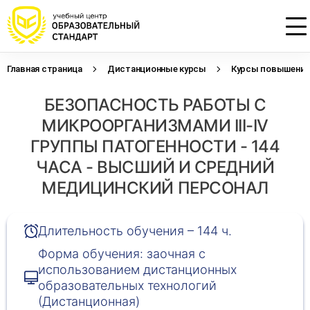
Главная страница
Дистанционные курсы
Курсы повышения 
Проконсультируем по НМО с
Подать заявку на обучение
Откликнуться на резюме
БЕЗОПАСНОСТЬ РАБОТЫ С
начислением баллов 14 ЗЕТ
Оставьте свои данные, наши специалисты
Оставьте свои данные, наши специалисты
свяжутся с Вами
свяжутся с Вами
МИКРООРГАНИЗМАМИ III-IV
Оставьте свои данные, наши специалисты
проконсультируют Вас
ГРУППЫ ПАТОГЕННОСТИ - 144
ЧАСА - ВЫСШИЙ И СРЕДНИЙ
МЕДИЦИНСКИЙ ПЕРСОНАЛ
Длительность обучения – 144 ч.
Форма обучения: заочная с
использованием дистанционных
образовательных технологий
(Дистанционная)