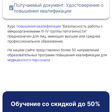
Получаемый документ: Удостоверение о
повышении квалификации
Получить консультацию
Приложите документы
Курс
"Безопасность работы с
повышения квалификации
Даю согласие на
обработку персональных
микроорганизмами III-IV группы патогенности"
и
данных
e-mail рассылку
предназначен для лиц, имеющих высшее или среднее
профессиональное образование.
Приложите документы
Получить консультацию
На нашем сайте представлено более 50 направлений
образовательных программ повышения квалификации для
медицинского персонала
Даю согласие на
обработку персональных
Получить консультацию
и
данных
e-mail рассылку
Даю согласие на
обработку персональных
и
данных
e-mail рассылку
Обучение со скидкой до 50%