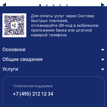
Для оплаты услуг через Систему
быстрых платежей,
отсканируйте QR-код в мобильном
приложении банка или штатной
камерой телефона
Основное
Общие сведения
Курсы
Лицензия
Услуги
Основные сведения
Обучающимся
Структура и органы управления образовательной
Профессиональная переподготовка
организацией
ЦЗН
Техническая поддержка:
Курсы повышения квалификации – дистанционное
Документы
обучение с выдачей удостоверения
+7 (495) 212 12 34
Акции
Образование
Охрана труда
Наши выпускники