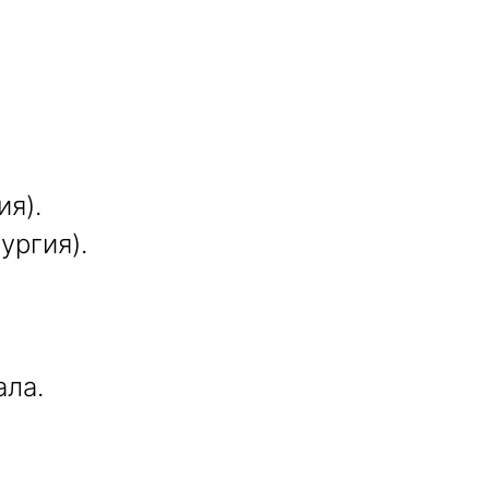
я).
ургия).
ала.