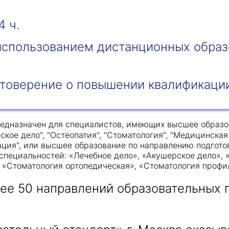
4 ч.
 использованием дистанционных образ
Получить консультацию
товерение о повышении квалификаци
Приложите документы
Даю согласие на
обработку персональных
и
данных
e-mail рассылку
Приложите документы
едназначен для специалистов, имеющих высшее образов
Получить консультацию
ское дело", "Остеопатия", "Стоматология", "Медицинска
ация", или высшее образование по направлению подготов
специальностей: «Лечебное дело», «Акушерское дело»,
Даю согласие на
обработку персональных
Получить консультацию
, «Стоматология ортопедическая», «Стоматология профи
и
данных
e-mail рассылку
лее 50 направлений образовательных
Даю согласие на
обработку персональных
и
данных
e-mail рассылку