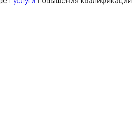
вает
повышения квалификации
услуги