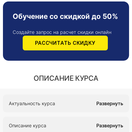
Обучение со скидкой до 50%
Создайте запрос на расчет скидки онлайн
РАССЧИТАТЬ СКИДКУ
ОПИСАНИЕ КУРСА
Актуальность курса
Актуальность курса объясняется тем, что
экспертиза временной нетрудоспособности
Описание курса
является важным элементом в системе