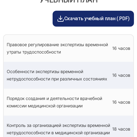
высоком уровне владеющих спектром
профилактическое дело", "Остеопатия",
доставки — до 2 недель.
общекультурных и профессиональных
"Стоматология", "Медицинская кибернетика",
компетенций.
"Медицинская биофизика", "Медицинская
Скачать учебный план (.PDF)
биохимия", "Сестринское дело", "Фармация" или
Основные задачи и предполагаемые результаты
обучения включают в себя:
высшее образование по направлению
подготовки "Сестринское дело" (уровень
Получений знаний в области законодательства,
бакалавриата).
регулирующего процесс экспертизы временной
Правовое регулирование экспертизы временной
16 часов
утраты трудоспособности
утраты трудоспособности
Актуализацию информации об особенностях
проведения экспертизы при различных
состояниях.
Особенности экспертизы временной
Получение информации о порядке создания
16 часов
нетрудоспособности при различных состояниях
медицинской комиссии и осуществлении
контроля проведения экспертизы в
медицинской организации.
Порядок создания и деятельности врачебной
16 часов
комиссии медицинской организации
Контроль за организацией экспертизы временной
18 часов
нетрудоспособности в медицинской организации