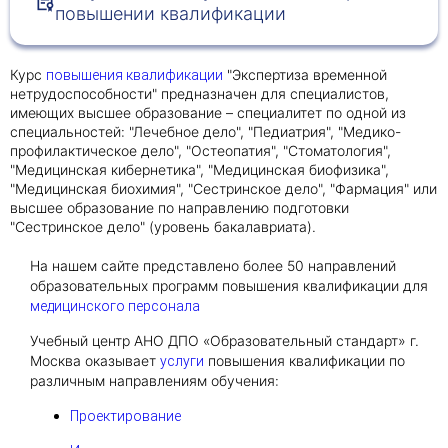
повышении квалификации
Получить консультацию
Курс
"Экспертиза временной
повышения квалификации
Приложите документы
нетрудоспособности" предназначен для специалистов,
имеющих высшее образование – специалитет по одной из
Даю согласие на
обработку персональных
специальностей: "Лечебное дело", "Педиатрия", "Медико-
и
данных
e-mail рассылку
профилактическое дело", "Остеопатия", "Стоматология",
Приложите документы
"Медицинская кибернетика", "Медицинская биофизика",
Получить консультацию
"Медицинская биохимия", "Сестринское дело", "Фармация" или
высшее образование по направлению подготовки
"Сестринское дело" (уровень бакалавриата).
Даю согласие на
обработку персональных
Получить консультацию
и
данных
e-mail рассылку
На нашем сайте представлено более 50 направлений
образовательных программ повышения квалификации для
медицинского персонала
Даю согласие на
обработку персональных
и
Учебный центр АНО ДПО «Образовательный стандарт» г.
данных
e-mail рассылку
Москва оказывает
повышения квалификации по
услуги
различным направлениям обучения:
Проектирование