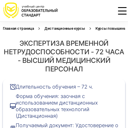
Главная страница
Дистанционные курсы
Курсы повышения 
Проконсультируем по НМО с
Подать заявку на обучение
Откликнуться на резюме
ЭКСПЕРТИЗА ВРЕМЕННОЙ
начислением баллов 14 ЗЕТ
Оставьте свои данные, наши специалисты
Оставьте свои данные, наши специалисты
свяжутся с Вами
свяжутся с Вами
НЕТРУДОСПОСОБНОСТИ - 72 ЧАСА
Оставьте свои данные, наши специалисты
проконсультируют Вас
- ВЫСШИЙ МЕДИЦИНСКИЙ
ПЕРСОНАЛ
Длительность обучения – 72 ч.
Форма обучения: заочная с
использованием дистанционных
образовательных технологий
(Дистанционная)
Получаемый документ: Удостоверение о