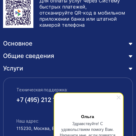
Для оплаты услуг через Систему
быстрых платежей,
отсканируйте QR-код в мобильном
приложении банка или штатной
камерой телефона
Основное
Общие сведения
Курсы
Лицензия
Услуги
Основные сведения
Обучающимся
Структура и органы управления образовательной
Профессиональная переподготовка
организацией
ЦЗН
Техническая поддержка:
Курсы повышения квалификации – дистанционное
Документы
обучение с выдачей удостоверения
+7 (495) 212 12 34
Акции
Образование
Охрана труда
Наши выпускники
Ольга
Руководство и педагогический состав
Рабочие специальности
Наш адрес:
Контакты
Здравствуйте! С
115230, Москва, Варшавское шоссе 42
удовольствием помогу Вам.
Материально-техническое обеспечение
Аккредитация
Напишите мне, если появятся